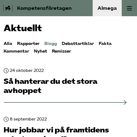
Kompetensföretagen
Almega
Aktuellt
Aktuellt
Alla
Rapporter
Blogg
Debattartiklar
Fakta
A-Ö
Kommentar
Nyhet
Remisser
Auktorisation
24 oktober 2022
Medlemskap
Så hanterar du det stora
avhoppet
Våra frågor
Kurser och aktiviteter
8 september 2022
Om oss
Hur jobbar vi på framtidens