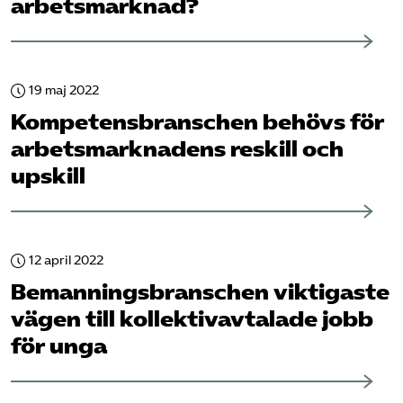
arbetsmarknad?
Omsättningsstatistik
Webbutik
19 maj 2022
Mina sidor
Kompetens­branschen behövs för
arbets­marknadens reskill och
upskill
Bli medlem
Logga in på Arbetsgivarguiden
12 april 2022
Sök på kompetensforetagen.se
Bemannings­branschen viktigaste
vägen till kollektiv­avtalade jobb
för unga
In english