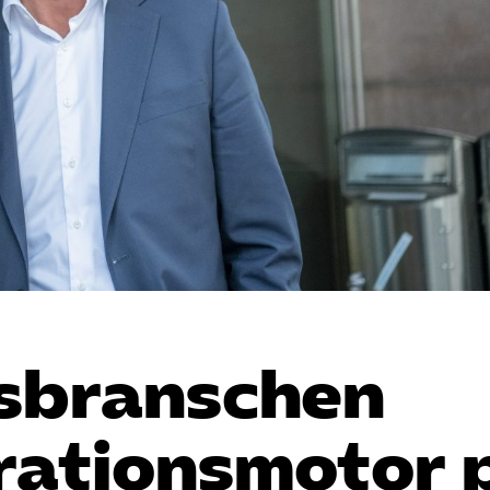
­branschen
grationsmotor 