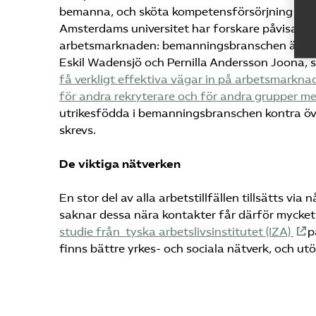
bemanna, och sköta kompetensförsörjning är ex
Amsterdams universitet har forskare påvisat
arbetsmarknaden: bemanningsbranschen är en sp
Eskil Wadensjö och Pernilla Andersson Joona, sk
få verkligt effektiva vägar in på arbetsmarkna
för andra rekryterare och för andra grupper me
utrikesfödda i bemanningsbranschen kontra öv
skrevs.
De viktiga nätverken
En stor del av alla arbetstillfällen tillsätts vi
saknar dessa nära kontakter får därför mycket 
studie från tyska arbetslivsinstitutet (IZA)
p
finns bättre yrkes- och sociala nätverk, och ut