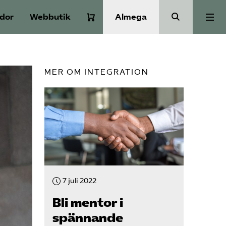
idor
Webbutik
Almega
Aktuellt
MER OM INTEGRATION
A-Ö
Auktorisation
Medlemskap
7 juli 2022
Våra frågor
Bli mentor i
spännande