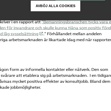
pertisen och erbjudandet – det är uppgiften. I en studie 
AVBÖJ ALLA COOKIES
 orsakssamband mellan bemanningsbranschen och vägen in
rångbräda till andra anställningar. Två svenska forskar
river i en rapport att
”Bemanningsbranschen tycks vara e
den för invandrare och skulle kunna tjäna som positiv före
d låg sysselsättning
.” Förhållandet mellan andelen
riga arbetsmarknaden är likartade idag med när rapporte
a någon form av informella kontakter eller nätverk. Den som
svårare att etablera sig på arbetsmarknaden. I en tidigar
åvisas mycket positiva effekter av konsultjobb. Bland dem
ökade jobbmöjligheter.