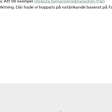
. Att till exempel
utesluta bemanningsbranschen från
l riktning. Där hade vi hoppats på nytänkande baserat på f