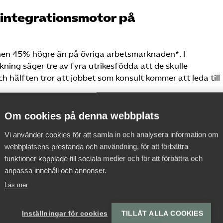
integrationsmotor på
hen 45% högre än på övriga arbetsmarknaden*. I
ng säger tre av fyra utrikesfödda att de skulle
ch hälften tror att jobbet som konsult kommer att leda till
Om cookies på denna webbplats
Vi använder cookies för att samla in och analysera information om
 och potential som räknas
webbplatsens prestanda och användning, för att förbättra
funktioner kopplade till sociala medier och för att förbättra och
anpassa innehåll och annonser.
Läs mer
Inställningar för cookies
TILLÅT ALLA COOKIES
dig kontakt med arbetsgivare och arbetstagare. Att matc