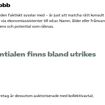
jobb
 faktiskt sysslar med – är just att matcha rätt konsult t
 via ekonomiassistenter till vd:ar. Namn, ålder eller frånvar
etens och potential som räknas.
ntialen finns bland utrikes
tag är dessutom auktoriserade med kollektivavtal,