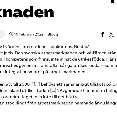
knaden
10 februari 2022
Blogg
 vården. Internationell konkurrens. Brist på
are jobb. Den svenska arbetsmarknaden och välfärden står 
all kompetens som finns, inte minst de utrikesfödda. Här s
ranscher, genom att anställa många utrikesfödda – som tr
ark integrationsmotor på arbetsmarknaden
en att till 2030 ”[…] behövs ett sammanlagt tillskott på ci
inns bland utrikes födda […]”. Avgörande här är matchnin
rändrat läget, och inte till det bättre.
dan stod långt från arbetsmarknaden hamnade ännu längr