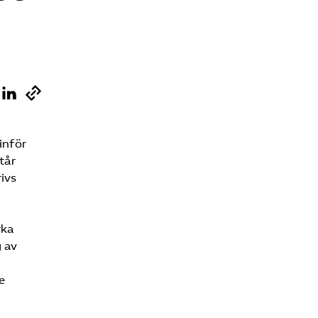
Sök på kompetensforetagen.se
In english
inför
tår
ivs
rka
g av
e