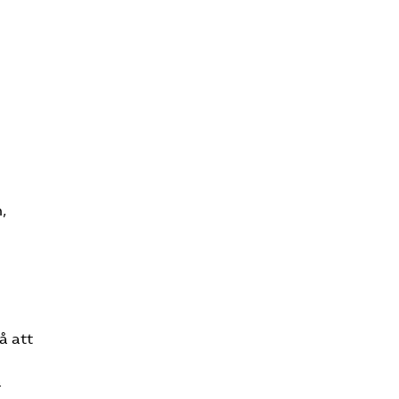
,
å att
a