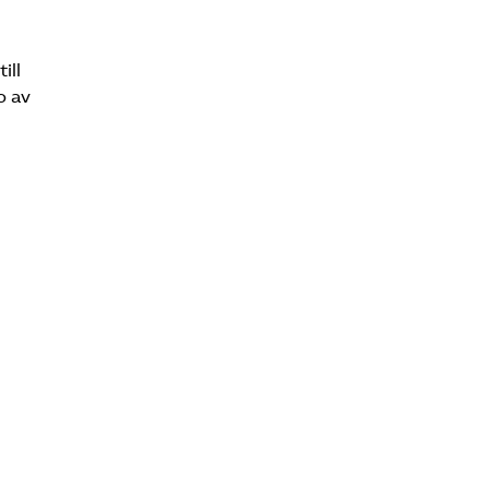
ill
o av