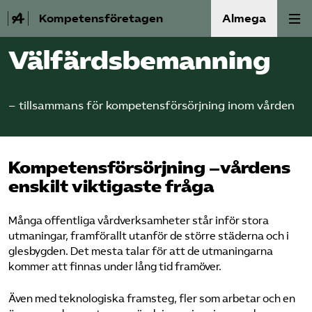
Kompetensföretagen
Almega
Välfärdsbemanning
Aktuellt
A-Ö
– tillsammans för kompetensförsörjning inom vården
Auktorisation
Kompetensförsörjning –vårdens
Medlemskap
enskilt viktigaste fråga
Våra frågor
Många offentliga vårdverksamheter står inför stora
utmaningar, framförallt utanför de större städerna och i
Kurser och aktiviteter
glesbygden. Det mesta talar för att de utmaningarna
kommer att finnas under lång tid framöver.
Om oss
Även med teknologiska framsteg, fler som arbetar och en