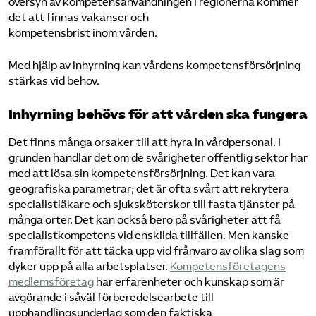
översyn av kompetensanvändningen i regionerna kommer
Omsättningsstatistik
det att finnas vakanser och
kompetensbrist inom vården.
Webbutik
Med hjälp av inhyrning kan vårdens kompetensförsörjning
stärkas vid behov.
Mina sidor
Inhyrning behövs för att vården ska fungera
Bli medlem
Det finns många orsaker till att hyra in vårdpersonal. I
grunden handlar det om de svårigheter offentlig sektor har
med att lösa sin kompetensförsörjning. Det kan vara
Logga in på Arbetsgivarguiden
geografiska parametrar; det är ofta svårt att rekrytera
specialistläkare och sjuksköterskor till fasta tjänster på
Sök på kompetensforetagen.se
många orter. Det kan också bero på svårigheter att få
specialistkompetens vid enskilda tillfällen. Men kanske
framförallt för att täcka upp vid frånvaro av olika slag som
dyker upp på alla arbetsplatser.
Kompetens­företagens
In english
medlemsföretag
har erfarenheter och kunskap som är
avgörande i såväl förberedelsearbete till
upphandlingsunderlag som den faktiska