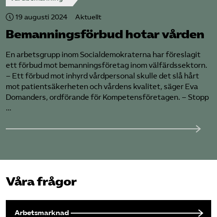
19 augusti 2024
Aktuellt
Bemanningsförbud hotar vården
En arbetsgrupp inom Socialdemokraterna har föreslagit
ett förbud mot bemanningsföretag inom välfärdssektorn.
– Ett förbud mot inhyrd vårdpersonal skulle det slå hårt
mot patientsäkerheten och vårdens kvalitet, säger Eva
Domanders, ordförande för Kompetensföretagen. – Stopp
…
Våra frågor
Arbetsmarknad