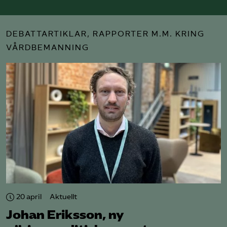
DEBATTARTIKLAR, RAPPORTER M.M. KRING
VÅRDBEMANNING
20 april
Aktuellt
Johan Eriksson, ny