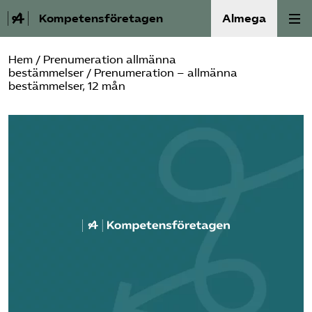
Kompetensföretagen
Almega
Hem
/
Prenumeration allmänna
Aktuellt
bestämmelser
/ Prenumeration – allmänna
bestämmelser, 12 mån
A-Ö
Auktorisation
Medlemskap
Våra frågor
Kurser och aktiviteter
Om oss