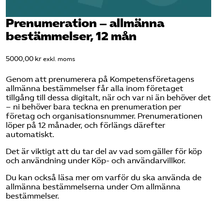
Omsättningsstatistik
Prenumeration – allmänna
bestämmelser, 12 mån
Webbutik
5000,00
kr
exkl. moms
Mina sidor
Genom att prenumerera på Kompetensföretagens
allmänna bestämmelser får alla inom företaget
Bli medlem
tillgång till dessa digitalt, när och var ni än behöver det
– ni behöver bara teckna en prenumeration per
företag och organisationsnummer. Prenumerationen
Logga in på Arbetsgivarguiden
löper på 12 månader, och förlängs därefter
automatiskt.
Sök på kompetensforetagen.se
Det är viktigt att du tar del av vad som gäller för köp
och användning under
Köp- och användarvillkor.
Du kan också läsa mer om varför du ska använda de
allmänna bestämmelserna under
Om allmänna
In english
bestämmelser
.