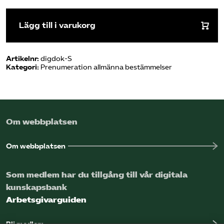
Prenumeration
-
Lägg till i varukorg
allmänna
bestämmelser,
12
Artikelnr:
digdok-S
mån
Kategori:
Prenumeration allmänna bestämmelser
mängd
Om webbplatsen
Om webbplatsen
Som medlem har du tillgång till vår digitala
kunskapsbank
Arbetsgivarguiden