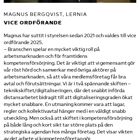
MAGNUS BERGQVIST, LERNIA
VICE ORDFÖRANDE
Magnus har suttit i styrelsen sedan 2021 och valdes till vice
ordförande 2025.
– Branschen spelar en mycket viktig roll på
arbetsmarknaden och för framtidens
kompetensförsörjning. Det är viktigt att vi gemensamt gör
vår röst hörd och samverkar med övriga aktörer på
arbetsmarknaden, så att våra medlems­företag får bra
avtal och förutsättningar. Vi är i två spännande skiften –
teknikskiftet/digitaliseringen, där det snabbt införda
distansarbetet bidragit till att digitaliseringsgraden ökat
mycket snabbare. En utmaning kommer vara att lagar,
regler och kollektivavtal hänger med i en väldigt snabb
utveckling. Men också att skiftet i kompetensförsörjning
på både lång och kort sikt tar större plats på den
strategiska agendan hos många företag. Det visar vikten
av det arbete vi kompetens­företag gör.