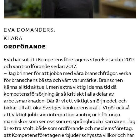
ärenden som medlemmar anmält
information om val eller de styrelseposter som
ska tillsättas.
EVA DOMANDERS,
KLARA
ORDFÖRANDE
Eva har suttit i Kompetensföretagens styrelse sedan 2013
och varit ordförande sedan 2017.
– Jag brinner för att jobba med våra branschfrågor, verka
för branschens bästa och vårt varumärke. Branschen
känns alltid aktuell, men extra viktig i denna tid då
kompetensförsörjning är så kritiskt i alla delar av
arbetsmarknaden. Där är vi ett viktigt smörjmedel, och
bidrar till att öka Sveriges konkurrenskraft. Vi gör också
ett viktigt jobb som integrationsmotor, och för unga
människor som ser oss som en språngbräda i karriären. Jag
är extra stolt, både som ordförande och medlems­företag,
att Kompetens­företagen erbjuder schyssta villkor och har