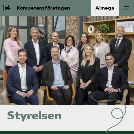
Kompetensföretagen
Almega
Aktuellt
A-Ö
Auktorisation
Medlemskap
Våra frågor
Kurser och aktiviteter
Styrelsen
Om oss