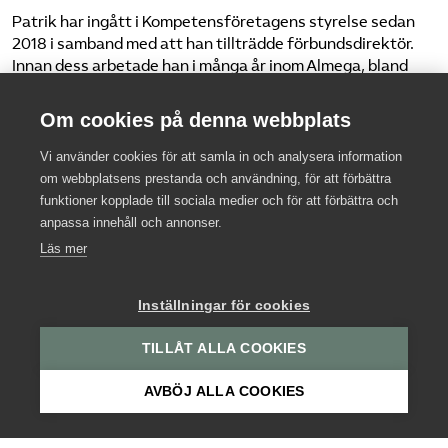
Patrik har ingått i Kompetensföretagens styrelse sedan
2018 i samband med att han tillträdde förbundsdirektör.
Innan dess arbetade han i många år inom Almega, bland
annat som förhandlingschef på Almega Tjänsteföretagen
och enhetschef på Arbetsgivarservice (2012–2019). Med
Om cookies på denna webbplats
lång erfarenhet av partsarbete och
kollektivavtalsförhandlingar driver Patrik frågor som
Vi använder cookies för att samla in och analysera information
stärker branschens kvalitet, trygghet och
om webbplatsens prestanda och användning, för att förbättra
konkurrenskraft.
funktioner kopplade till sociala medier och för att förbättra och
anpassa innehåll och annonser.
– Jag vill visa på hur viktig vår bransch är för
Läs mer
kompetensförsörjningen och skapa goda förutsättningar
för våra medlemsföretag så att dom kan ge fler
Inställningar för cookies
möjligheten att komma in, växa och utvecklas på
arbetsmarknaden.
TILLÅT ALLA COOKIES
AVBÖJ ALLA COOKIES
Om webbplatsen