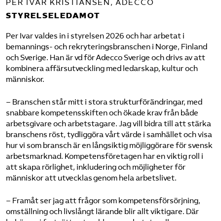
PER IVAR KRISTIANSEN, ADECCO
STYRELSELEDAMOT
Per Ivar valdes in i styrelsen 2026 och har arbetat i
bemannings- och rekryteringsbranschen i Norge, Finland
och Sverige. Han är vd för Adecco Sverige och drivs av att
kombinera affärsutveckling med ledarskap, kultur och
människor.
– Branschen står mitt i stora strukturförändringar, med
snabbare kompetensskiften och ökade krav från både
arbetsgivare och arbetstagare. Jag vill bidra till att stärka
branschens röst, tydliggöra vårt värde i samhället och visa
hur vi som bransch är en långsiktig möjliggörare för svensk
arbetsmarknad. Kompetensföretagen har en viktig roll i
att skapa rörlighet, inkludering och möjligheter för
människor att utvecklas genom hela arbetslivet.
– Framåt ser jag att frågor som kompetensförsörjning,
omställning och livslångt lärande blir allt viktigare. Där