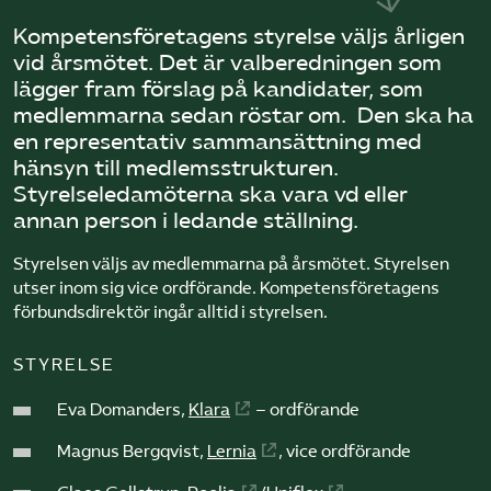
Omsättningsstatistik
Kompetensföretagens styrelse väljs årligen
vid årsmötet. Det är valberedningen som
Webbutik
lägger fram förslag på kandidater, som
medlemmarna sedan röstar om. Den ska ha
Mina sidor
en representativ sammansättning med
hänsyn till medlemsstrukturen.
Styrelseledamöterna ska vara vd eller
Bli medlem
annan person i ledande ställning.
Styrelsen väljs av medlemmarna på årsmötet. Styrelsen
Logga in på Arbetsgivarguiden
utser inom sig vice ordförande. Kompetensföretagens
förbundsdirektör ingår alltid i styrelsen.
Sök på kompetensforetagen.se
STYRELSE
Eva Domanders,
Klara
– ordförande
In english
Magnus Bergqvist,
Lernia
, vice ordförande