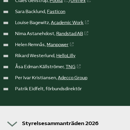
Claes Gellstrup,
Poolia
/
Uniflex
Sara Backlund,
Fasticon
Louise Bagewitz,
Academic Work
Nima Astanehdost,
Randstad AB
Helen Remnås,
Manpower
Rikard Westerlund,
HelloLilly
Åsa Edman Källströmer,
TNG
Per Ivar Kristiansen,
Adecco Group
Patrik Eidfelt, förbundsdirektör
Styrelsesammanträden 2026