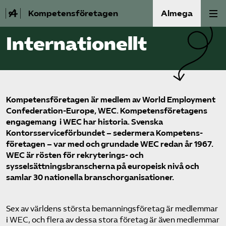
Kompetensföretagen
Almega
Internationellt
Aktuellt
A-Ö
Kompetens­företagen är medlem av World Employment
Auktorisation
Confederation-Europe, WEC. Kompetens­företagens
engagemang i WEC har historia. Svenska
Medlemskap
Kontorsservice­förbundet – sedermera Kompetens­
företagen – var med och grundade WEC redan år 1967.
Våra frågor
WEC är rösten för rekryterings- och
sysselsättningsbranscherna på europeisk nivå och
samlar 30 nationella bransch­organisationer.
Kurser och aktiviteter
Om oss
Sex av världens största bemannings­företag är medlemmar
i WEC, och flera av dessa stora företag är även medlemmar