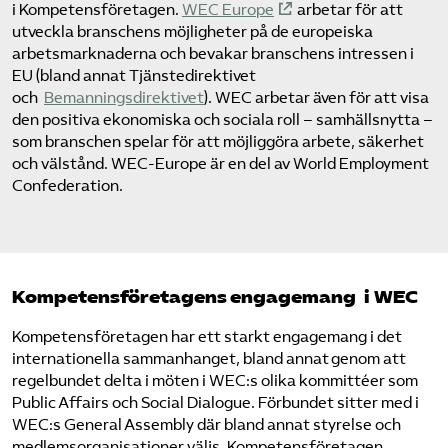
i Kompetens­företagen.
WEC Europe
arbetar för att
Omsättningsstatistik
utveckla branschens möjligheter på de europeiska
arbetsmarknaderna och bevakar branschens intressen i
Webbutik
EU (bland annat Tjänstedirektivet
och
Bemanningsdirektivet
). WEC arbetar även för att visa
den positiva ekonomiska och sociala roll – samhällsnytta –
Mina sidor
som branschen spelar för att möjliggöra arbete, säkerhet
och välstånd. WEC-Europe är en del av World Employment
Confederation.
Bli medlem
Logga in på Arbetsgivarguiden
Kompetens­företagens engagemang i WEC
Sök på kompetensforetagen.se
Kompetens­företagen har ett starkt engagemang i det
internationella sammanhanget, bland annat genom att
regelbundet delta i möten i WEC:s olika kommittéer som
In english
Public Affairs och Social Dialogue. Förbundet sitter med i
WEC:s General Assembly där bland annat styrelse och
medlems­organisationer väljs. Kompetens­företagen