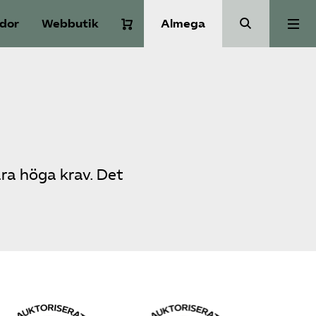
idor
Webbutik
Almega
Aktuellt
A-Ö
Auktorisation
åra höga krav. Det
Medlemskap
Våra frågor