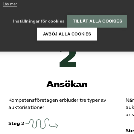
Läs mer
Inställningar för cookies
TILLÅT ALLA COOKIES
erat förtag
AVBÖJ ALLA COOKIES
Ansökan
Kompetensföretagen erbjuder tre typer av
När
auktorisationer
auk
ans
Steg 2
Ste