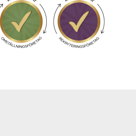
Kurser och aktiviteter
Om oss
Omsättningsstatistik
Webbutik
Mina sidor
Bli medlem
Logga in på
Arbetsgivarguiden