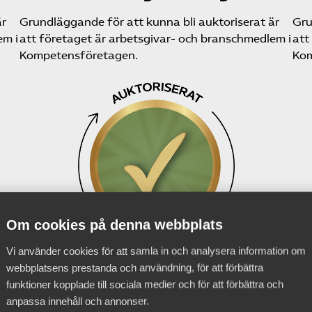
är
Grundläggande för att kunna bli auktoriserat är
Gru
em i
att företaget är arbetsgivar- och branschmedlem i
att
Kompetensföretagen.
Kom
Om cookies på denna webbplats
Vi använder cookies för att samla in och analysera information om
webbplatsens prestanda och användning, för att förbättra
funktioner kopplade till sociala medier och för att förbättra och
anpassa innehåll och annonser.