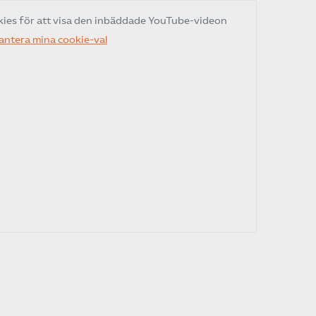
kies för att visa den inbäddade YouTube-videon
Sök på kompetensforetagen.se
antera mina cookie-val
In english