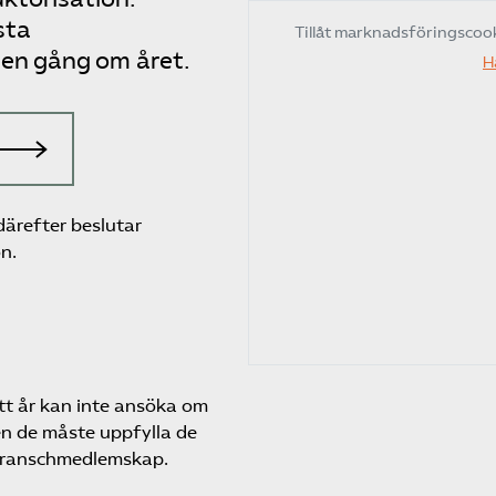
sta
Tillåt marknadsföringscoo
r en gång om året.
H
ärefter beslutar
n.
tt år kan inte ansöka om
en de måste uppfylla de
 branschmedlemskap.