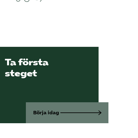
Ta första
steget
Börja idag