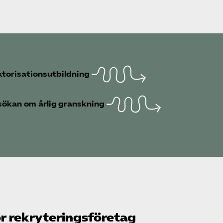
torisations­utbildning
ökan om årlig granskning
r rekryterings­företag