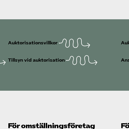
Auktorisationsvillkor
Auk
Tillsyn vid auktorisation
Ans
För omställnings­företag
Fö