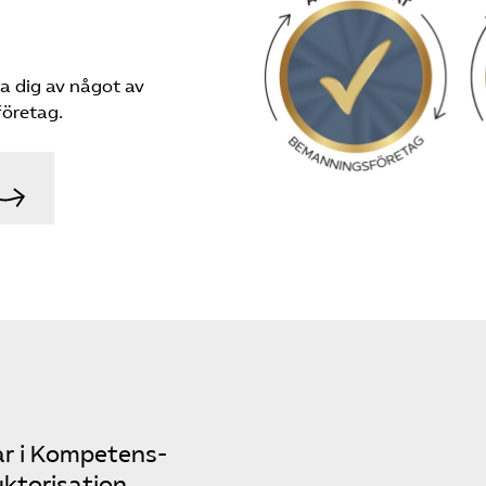
a dig av något av
öretag.
r i Kompetens­
ktorisation.