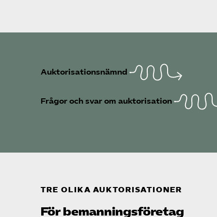
Auktorisationsnämnd
Frågor och svar om auktorisation
TRE OLIKA AUKTORISATIONER
För bemannings­företag