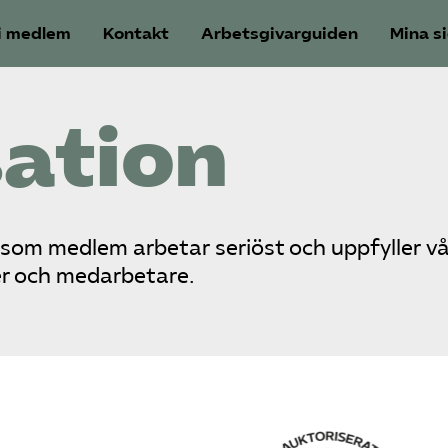
i medlem
Kontakt
Arbetsgivarguiden
Mina s
sation
 som medlem arbetar seriöst och uppfyller v
er och medarbetare.