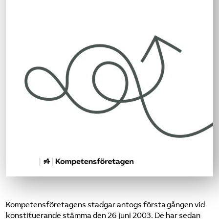
Omsättningsstatistik
Webbutik
Mina sidor
Bli medlem
Logga in på Arbetsgivarguiden
Sök på kompetensforetagen.se
In english
Kompetensföretagens stadgar antogs första gången vid
konstituerande stämma den 26 juni 2003. De har sedan