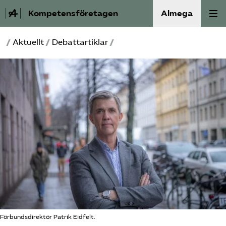
Kompetensföretagen
Almega
/
Aktuellt
/
Debattartiklar
/
Aktuellt
A-Ö
Auktorisation
Medlemskap
Våra frågor
Kurser och aktiviteter
Om oss
Förbundsdirektör Patrik Eidfelt.