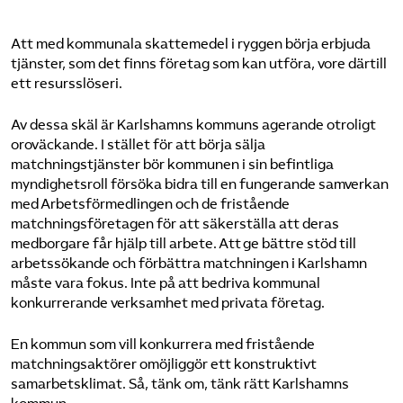
Att med kommunala skattemedel i ryggen börja erbjuda
tjänster, som det finns företag som kan utföra, vore därtill
ett resursslöseri.
Av dessa skäl är Karlshamns kommuns agerande otroligt
oroväckande. I stället för att börja sälja
matchningstjänster bör kommunen i sin befintliga
myndighetsroll försöka bidra till en fungerande samverkan
med Arbetsförmedlingen och de fristående
matchningsföretagen för att säkerställa att deras
medborgare får hjälp till arbete. Att ge bättre stöd till
arbetssökande och förbättra matchningen i Karlshamn
måste vara fokus. Inte på att bedriva kommunal
konkurrerande verksamhet med privata företag.
En kommun som vill konkurrera med fristående
matchningsaktörer omöjliggör ett konstruktivt
samarbetsklimat. Så, tänk om, tänk rätt Karlshamns