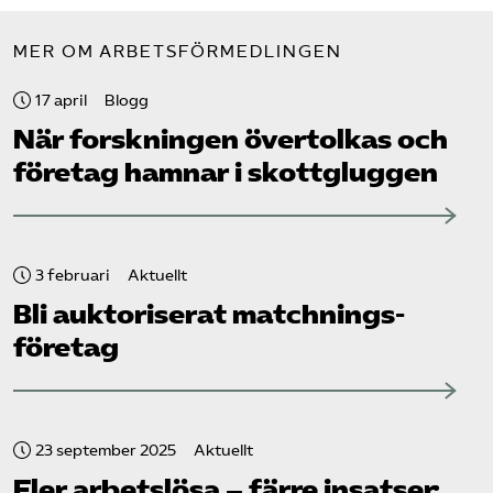
MER OM ARBETSFÖRMEDLINGEN
17 april
Blogg
När forskningen övertolkas och
företag hamnar i skottgluggen
3 februari
Aktuellt
Bli auktoriserat matchnings­
företag
23 september 2025
Aktuellt
Fler arbetslösa – färre insatser: