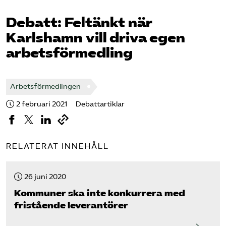
Omsättningsstatistik
Debatt: Feltänkt när
Karlshamn vill driva egen
Webbutik
arbetsförmedling
Mina sidor
Arbetsförmedlingen
Bli medlem
2 februari 2021
Debattartiklar
Logga in på Arbetsgivarguiden
RELATERAT INNEHÅLL
Sök på kompetensforetagen.se
26 juni 2020
Kommuner ska inte konkurrera med
In english
fristående leverantörer