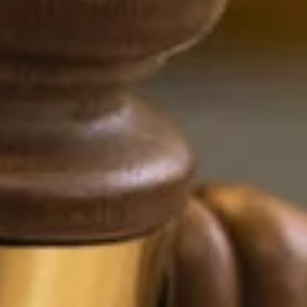
Sök på kompetensforetagen.se
In english