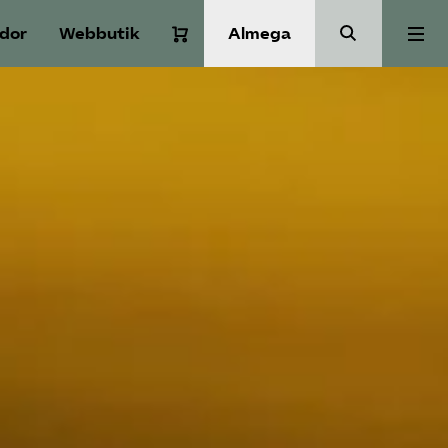
idor
Webbutik
Almega
Aktuellt
A-Ö
Auktorisation
Medlemskap
Våra frågor