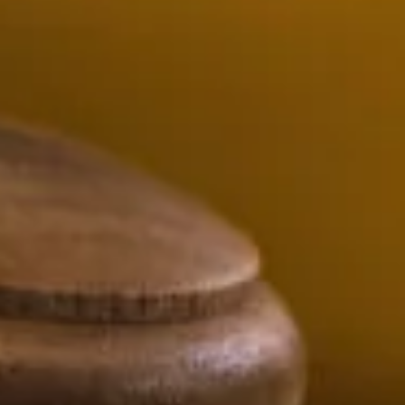
Kurser och aktiviteter
Om oss
Omsättningsstatistik
Webbutik
Mina sidor
Bli medlem
Logga in på
Arbetsgivarguiden