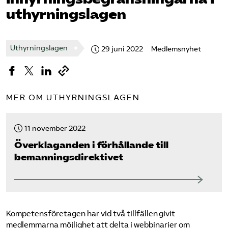
Omsättningsstatistik
uthyrningslagen
Webbutik
Uthyrningslagen
29 juni 2022
Medlemsnyhet
Mina sidor
MER OM UTHYRNINGSLAGEN
Bli medlem
11 november 2022
Logga in på Arbetsgivarguiden
Överklaganden i förhållande till
bemannings­direktivet
Sök på kompetensforetagen.se
In english
Kompetensföretagen har vid två tillfällen givit
medlemmarna möjlighet att delta i webbinarier om