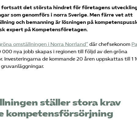
fortsatt det största hindret för företagens utveckling
ngar som genomförs i norra Sverige. Men färre vet att
llning och bemanning är lösningen på kompetenspussle
tisk expert på Kompetensföretagen.
röna omställningen i Norra Norrland”
där chefsekonom
Pa
000 nya jobb skapas i regionen till följd av den gröna
or. Investeringarna de kommande 20 åren uppskattas till 1 
er gruvanläggningar.
lningen ställer stora krav
e kompetensförsörjning