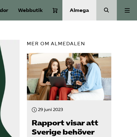
idor
Webbutik
Almega
Aktuellt
MER OM ALMEDALEN
A-Ö
Auktorisation
Medlemskap
29 juni 2023
Våra frågor
Rapport visar att
Sverige behöver