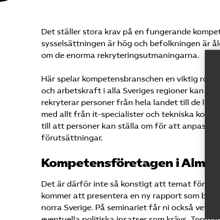
Det ställer stora krav på en fungerande kompet
sysselsättningen är hög och befolkningen är ål
om de enorma rekryteringsutmaningarna.
Här spelar kompetensbranschen en viktig roll.
och arbetskraft i alla Sveriges regioner kan b
rekryterar personer från hela landet till de le
med allt från it-specialister och tekniska kons
till att personer kan ställa om för att anpassa
förutsättningar.
Kompetensföretagen i Almed
Det är därför inte så konstigt att temat för vår
kommer att presentera en ny rapport som beskr
norra Sverige. På seminariet får ni också veta 
eventuella politiska insatser som krävs. Torsd