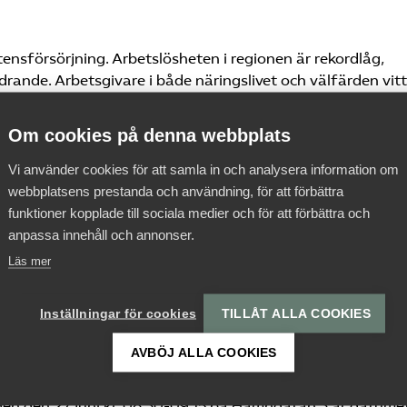
ensförsörjning. Arbetslösheten i regionen är rekordlåg,
drande. Arbetsgivare i både näringslivet och välfärden vit
Om cookies på denna webbplats
 Med dess erfarenhet och kunskap av att hantera kandidat
ranschen vända utmaningen till en möjlighet. Det är företa
Vi använder cookies för att samla in och analysera information om
diga jobben. Andra företag i branschen bemannar industrier
webbplatsens prestanda och användning, för att förbättra
ulter till industriarbetare. Dessutom ser omställningsföret
funktioner kopplade till sociala medier och för att förbättra och
 sig till en ny arbetsmarknad med nya geografiska
anpassa innehåll och annonser.
Läs mer
alen
Inställningar för cookies
TILLÅT ALLA COOKIES
t seminarium i Almedalen blir kompetensförsörjning i norr. 
AVBÖJ ALLA COOKIES
iver hur kompetensbranschen är en motor i utvecklingen 
hur branschen mer konkret väljer att förbereda sig och vilk
agen den 27 juni kl. 08.30-09.15 på Hamngatan 3 är datume