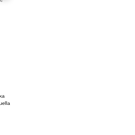
ika
uella