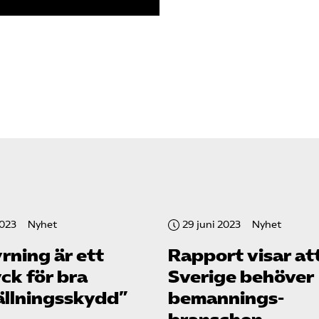
2023
Nyhet
29 juni 2023
Nyhet
rning är ett
Rapport visar at
ck för bra
Sverige behöver
ällnings­skydd”
bemannings­