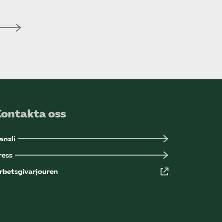
Kontakta oss
ansli
ress
rbetsgivarjouren