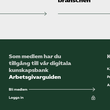
branschen
Som medlem har du
tillgång till vår digitala
K
kunskapsbank
Arbetsgivarguiden
P
A
Bli medlem
Logga in