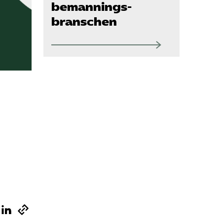
Kurser och aktiviteter
bemannings­
branschen
Om oss
Omsättningsstatistik
Webbutik
Mina sidor
Bli medlem
Logga in på
Arbetsgivarguiden