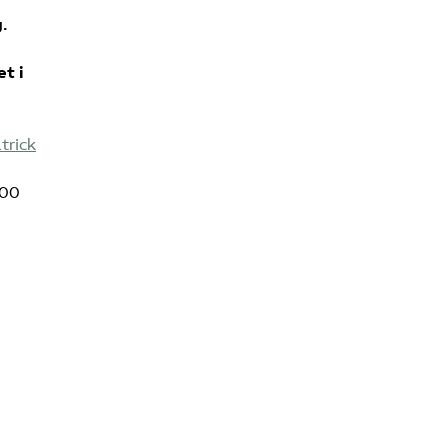
.
Sök på kompetensforetagen.se
t i
In english
trick
100