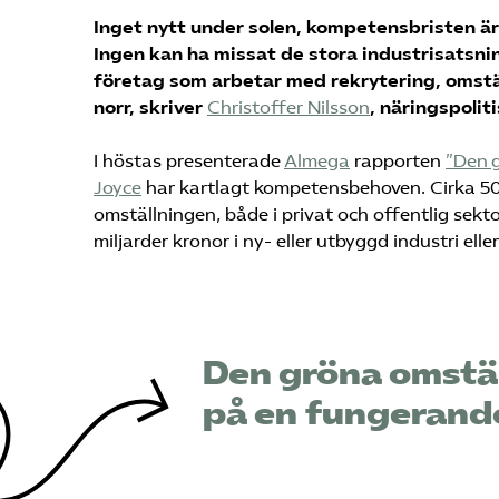
Inget nytt under solen, kompetensbristen är 
Ingen kan ha missat de stora industrisatsni
företag som arbetar med rekrytering, omstä
norr, skriver
Christoffer Nilsson
, näringspoli
I höstas presenterade
Almega
rapporten
”Den g
Joyce
har kartlagt kompetensbehoven. Cirka 50 
omställningen, både i privat och offentlig sekt
miljarder kronor i ny- eller utbyggd industri ell
Den gröna omstäl
på en fungerand