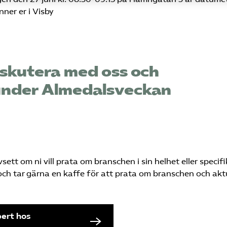
ner er i Visby
iskutera med oss och
y under Almedalsveckan
sett om ni vill prata om branschen i sin helhet eller specif
ag och tar gärna en kaffe för att prata om branschen och akt
pert hos