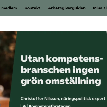
i medlem
Kontakt
Arbetsgivarguiden
Mina s