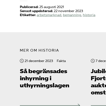
Publicerad:
25 augusti 2021
Senast uppdaterad:
22 november 2023
Etiketter:
arbetsmarknad
,
bemanning
,
historia
MER OM HISTORIA
21 december 2023
Fakta
7 dec
Så begränsades
Jubi
inhyrning i
Fjor
uthyrningslagen
aukt
omst