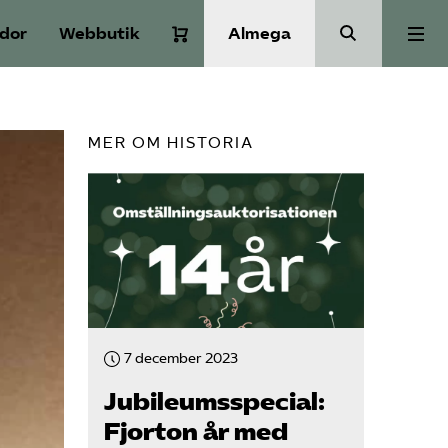
idor
Webbutik
Almega
Aktuellt
MER OM HISTORIA
A-Ö
Auktorisation
Medlemskap
7 december 2023
Våra frågor
Jubileumsspecial:
Fjorton år med