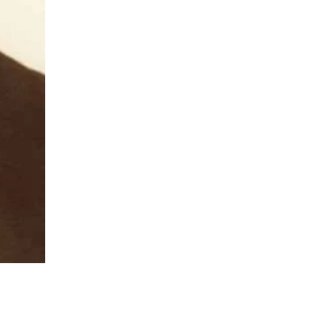
Sök på kompetensforetagen.se
In english