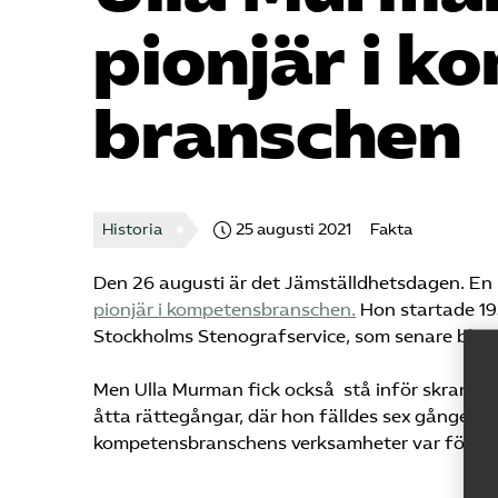
pionjär i k
branschen
Historia
25 augusti 2021
Fakta
Den 26 augusti är det Jämställdhetsdagen. E
pionjär i kompetensbranschen.
Hon startade 1
Stockholms Stenografservice, som senare blev
Men Ulla Murman fick också stå inför skranket
åtta rättegångar, där hon fälldes sex gånger och
kompetensbranschens verksamheter var förbjudna