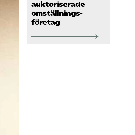
Kurser och aktiviteter
auktoriserade
omställnings­
företag
Om oss
Omsättningsstatistik
Webbutik
Mina sidor
Bli medlem
Logga in på
Arbetsgivarguiden