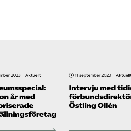
ember 2023
Aktuellt
11 september 2023
Aktuell
leumsspecial:
Intervju med tid
ton år med
förbundsdirektö
oriserade
Östling Ollén
ällnings­företag