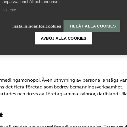
anpassa innehåll och annonser.
Läs mer
inte anlägga ett
Inställningar för cookies
TILLÅT ALLA COOKIES
 på striden om
gsmonopolet
AVBÖJ ALLA COOKIES
örmedlingsmonopol. Även uthyrning av personal ansågs var
ns det flera företag som bedrev bemanningsverksamhet.
tartades och drevs av företagsamma kvinnor, däribland Ull
t