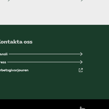
Kontakta oss
ansli
ress
rbetsgivarjouren