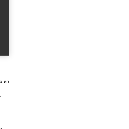
a en
a