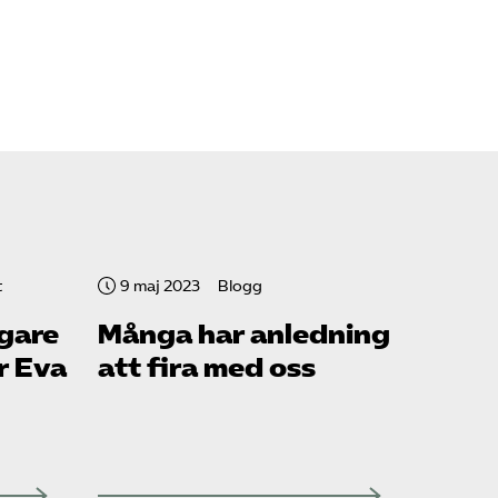
t
9 maj 2023
Blogg
igare
Många har anledning
r Eva
att fira med oss