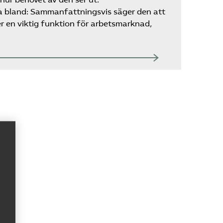
Kurser och aktiviteter
a bland: Sammanfattningsvis säger den att
 en viktig funktion för arbetsmarknad,
Om oss
Omsättningsstatistik
Webbutik
Mina sidor
Bli medlem
Logga in på
Arbetsgivarguiden