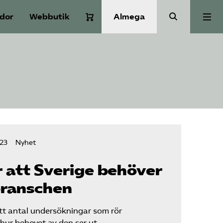
idor
Webbutik
Almega
Aktuellt
A-Ö
Auktorisation
023
Nyhet
Medlemskap
 att Sverige behöver
branschen
Våra frågor
tt antal undersökningar som rör
ur behovet av den ser ut.