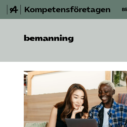
Kompetensföretagen
Bl
bemanning