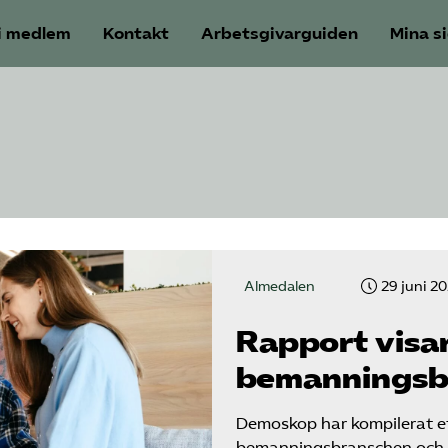
i medlem
Kontakt
Arbetsgivarguiden
Mina s
Almedalen
29 juni 2
Rapport visar
bemannings­
Demoskop har kompilerat e
bemanningsbranschen och h