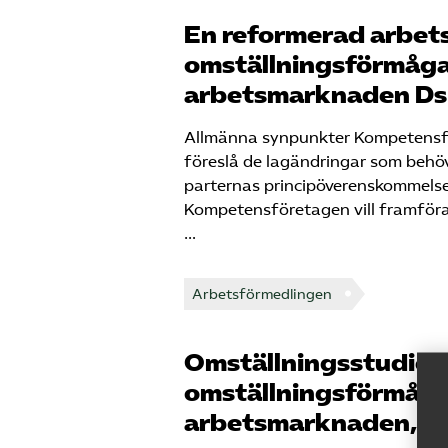
En reformerad arbetsrä
omställningsförmåga
arbetsmarknaden Ds 
Allmänna synpunkter Kompetensfö
föreslå de lagändringar som behöv
parternas principöverenskommelse 
Kompetensföretagen vill framför
…
Arbetsförmedlingen
Omställningsstudiestö
omställningsförmåga
arbetsmarknaden, DS