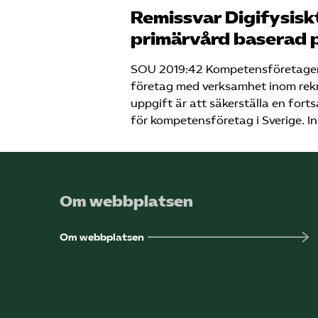
Remissvar Digifysiskt
primärvård baserad 
SOU 2019:42 Kompetensföretagen ä
företag med verksamhet inom rekr
uppgift är att säkerställa en for
för kompetens­företag i Sverige. I
Om webbplatsen
Om webbplatsen