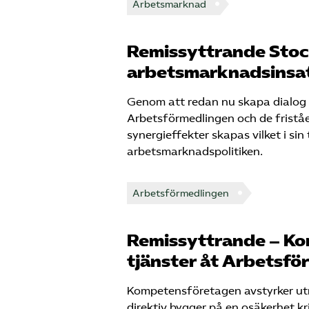
Arbetsmarknad
Remissyttrande Stock
arbetsmarknadsinsa
Genom att redan nu skapa dialog 
Arbetsförmedlingen och de fristå
synergieffekter skapas vilket i sin
arbetsmarknadspolitiken.
Arbetsförmedlingen
Remissyttrande – Ko
tjänster åt Arbetsfö
Kompetensföretagen avstyrker utr
direktiv bygger på en osäkerhet k