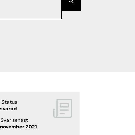
Kurser och aktiviteter
Om oss
Omsättningsstatistik
Webbutik
Mina sidor
Status
svarad
Bli medlem
Svar senast
 november 2021
Logga in på
Arbetsgivarguiden