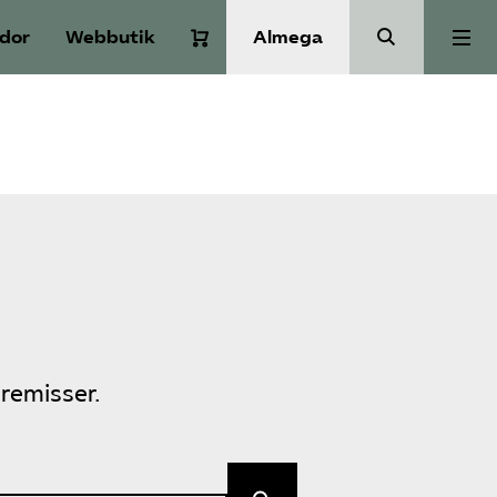
idor
Webbutik
Almega
Aktuellt
A-Ö
Auktorisation
Medlemskap
remisser.
Våra frågor