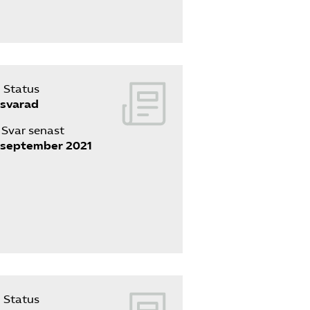
Sök på kompetensforetagen.se
Status
In english
svarad
Svar senast
 september 2021
Status