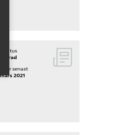
Status
svarad
Svar senast
 mars 2021