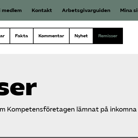
i medlem
Kontakt
Arbetsgivarguiden
Mina s
ar
Fakta
Kommentar
Nyhet
Remisser
ser
som Kompetensföretagen lämnat på inkomna 