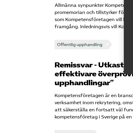
Allmänna synpunkter Kompetensför
promemorian och tillstyrker försl
som Kompetensföretagen vill kom
framgång. Inledningsvis vill Kom
Offentlig upphandling
Remissvar - Utkast ti
effektivare överpröv
upphandlingar”
Kompetensföretagen är en bransch
verksamhet inom rekrytering, oms
att säkerställa en fortsatt väl f
kompetensföretag i Sverige på en 