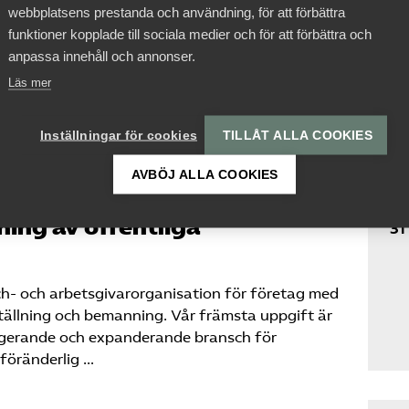
webbplatsens prestanda och användning, för att förbättra
etagen har tagit del av innehållet i
funktioner kopplade till sociala medier och för att förbättra och
agen. Det finns emellertid delar av promemorian
anpassa innehåll och annonser.
mentera som har stor betydelse för reformens
petensföretagen varna för …
Läs mer
Inställningar för cookies
TILLÅT ALLA COOKIES
Be
AVBÖJ ALLA COOKIES
ll lagrådsremiss ”En
ning av offentliga
31
- och arbetsgivarorganisation för företag med
tällning och bemanning. Vår främsta uppgift är
ungerande och expanderande bransch för
föränderlig …