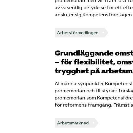
promemorian men vill framföra fö
av väsentlig betydelse för ett ef
ansluter sig Kompetensföretagen
Arbetsförmedlingen
Grundläggande omst
– för flexibilitet, o
trygghet på arbetsm
Allmänna synpunkter Kompetensför
promemorian och tillstyrker förslag
promemorian som Kompetensföreta
för reformens framgång. Främst 
Arbetsmarknad