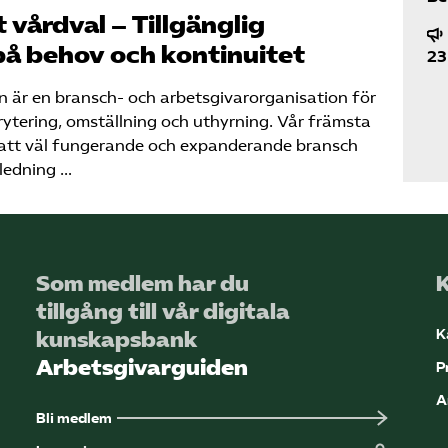
 vårdval – Tillgänglig
på behov och kontinuitet
23
r en bransch- och arbetsgivar­organisation för
ytering, omställning och uthyrning. Vår främsta
tsatt väl fungerande och expanderande bransch
nledning …
Som medlem har du
tillgång till vår digitala
K
kunskapsbank
Arbetsgivarguiden
P
A
Bli medlem