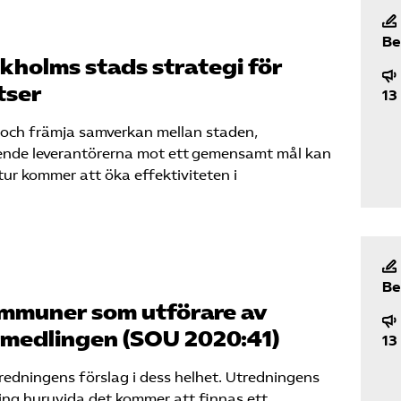
Be
holms stads strategi för
tser
13
och främja samverkan mellan staden,
ende leverantörerna mot ett gemensamt mål kan
 tur kommer att öka effektiviteten i
Be
mmuner som utförare av
rmedlingen (SOU 2020:41)
13
edningens förslag i dess helhet. Utredningens
ring huruvida det kommer att finnas ett