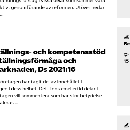
rändringsförslag i vissa delar som kommer vara
fektivt genomförande av reformen. Utöver nedan
 …
Be
ällnings- och kompetensstöd
mställningsförmåga och
15
arknaden, Ds 2021:16
etagen har tagit del av innehållet i
en i dess helhet. Det finns emellertid delar i
gen vill kommentera som har stor betydelse
saknas …