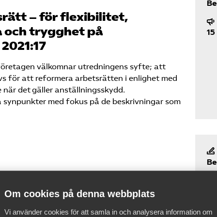
Be
tt – för flexibilitet,
 och trygghet på
15
2021:17
retagen välkomnar utredningens syfte; att
s för att reformera arbetsrätten i enlighet med
när det gäller anställningsskydd.
a synpunkter med fokus på de beskrivningar som
Be
d – för flexibilitet,
 och trygghet på
15
Om cookies på denna webbplats
 2021:18
Vi använder cookies för att samla in och analysera information om