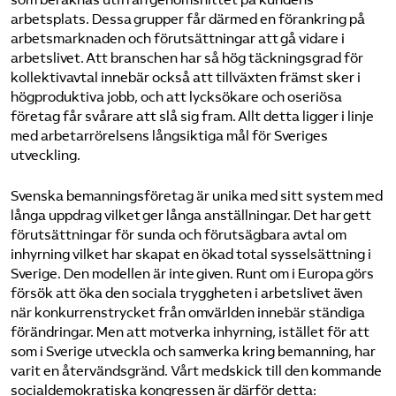
arbetsplats. Dessa grupper får därmed en förankring på
arbetsmarknaden och förutsättningar att gå vidare i
arbetslivet. Att branschen har så hög täckningsgrad för
kollektivavtal innebär också att tillväxten främst sker i
högproduktiva jobb, och att lycksökare och oseriösa
företag får svårare att slå sig fram. Allt detta ligger i linje
med arbetarrörelsens långsiktiga mål för Sveriges
utveckling.
Svenska bemanningsföretag är unika med sitt system med
långa uppdrag vilket ger långa anställningar. Det har gett
förutsättningar för sunda och förutsägbara avtal om
inhyrning vilket har skapat en ökad total sysselsättning i
Sverige. Den modellen är inte given. Runt om i Europa görs
försök att öka den sociala tryggheten i arbetslivet även
när konkurrenstrycket från omvärlden innebär ständiga
förändringar. Men att motverka inhyrning, istället för att
som i Sverige utveckla och samverka kring bemanning, har
varit en återvändsgränd. Vårt medskick till den kommande
socialdemokratiska kongressen är därför detta: