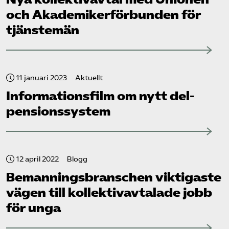
och Akademiker­förbunden för
tjänstemän
11 januari 2023
Aktuellt
Informationsfilm om nytt del­
pensionssystem
12 april 2022
Blogg
Bemannings­branschen viktigaste
vägen till kollektiv­avtalade jobb
för unga