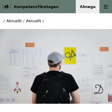
Kompetensföretagen
Almega
/
Aktuellt
/
Aktuellt
/
Aktuellt
A-Ö
Auktorisation
Medlemskap
Våra frågor
Kurser och aktiviteter
Om oss