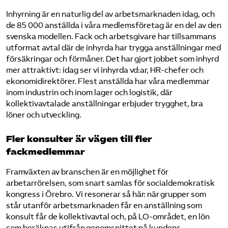
Inhyrning är en naturlig del av arbetsmarknaden idag, och
de 85 000 anställda i våra medlemsföretag är en del av den
svenska modellen. Fack och arbetsgivare har tillsammans
utformat avtal där de inhyrda har trygga anställningar med
försäkringar och förmåner. Det har gjort jobbet som inhyrd
mer attraktivt: idag ser vi inhyrda vd:ar, HR-chefer och
ekonomidirektörer. Flest anställda har våra medlemmar
inom industrin och inom lager och logistik, där
kollektivavtalade anställningar erbjuder trygghet, bra
löner och utveckling.
Fler konsulter är vägen till fler
fackmedlemmar
Framväxten av branschen är en möjlighet för
arbetarrörelsen, som snart samlas för socialdemokratisk
kongress i Örebro. Vi resonerar så här: när grupper som
står utanför arbetsmarknaden får en anställning som
konsult får de kollektivavtal och, på LO-området, en lön
som beräknas utifrån genomsnittet på kundens