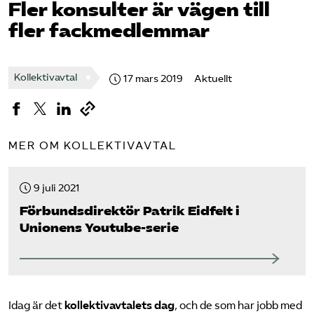
Fler konsulter är vägen till
Omsättningsstatistik
fler fackmedlemmar
Webbutik
Kollektivavtal
17 mars 2019
Aktuellt
Mina sidor
Bli medlem
MER OM KOLLEKTIVAVTAL
Logga in på Arbetsgivarguiden
9 juli 2021
Förbundsdirektör Patrik Eidfelt i
Sök på kompetensforetagen.se
Unionens Youtube-serie
In english
Idag är det
kollektivavtalets dag
, och de som har jobb med