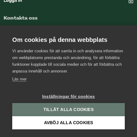
Logga in
Omsättningsstatistik
Kontakta oss
Webbutik
Kansli
Mina sidor
Om cookies på denna webbplats
Press
Vi använder cookies för att samla in och analysera information
Arbetsgivarjouren
om webbplatsens prestanda och användning, för att förbättra
Bli medlem
funktioner kopplade till sociala medier och för att förbättra och
anpassa innehåll och annonser.
Logga in på Arbetsgivarguiden
Läs mer
Sök på kompetensforetagen.se
Inställningar för cookies
TILLÅT ALLA COOKIES
In english
AVBÖJ ALLA COOKIES