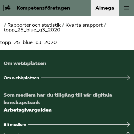
Kompetensföretagen
Almega
/
Rapporter och statistik
/
Kvartalsrapport
/
Aktuellt
topp_25_blue_q3_2020
topp_25_blue_q3_2020
A-Ö
Auktorisation
Om webbplatsen
Medlemskap
Om webbplatsen
Våra frågor
Som medlem har du tillgång till vår digitala
kunskapsbank
Kurser och aktiviteter
Arbetsgivarguiden
Om oss
Bli medlem