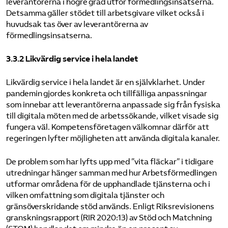
leverantörerna i högre grad utför förmedlingsinsatserna.
Detsamma gäller stödet till arbetsgivare vilket också i
huvudsak tas över av leverantörerna av
förmedlingsinsatserna.
3.3.2 Likvärdig service i hela landet
Likvärdig service i hela landet är en självklarhet. Under
pandemin gjordes konkreta och tillfälliga anpassningar
som innebar att leverantörerna anpassade sig från fysiska
till digitala möten med de arbetssökande, vilket visade sig
fungera väl. Kompetensföretagen välkomnar därför att
regeringen lyfter möjligheten att använda digitala kanaler.
De problem som har lyfts upp med ”vita fläckar” i tidigare
utredningar hänger samman med hur Arbetsförmedlingen
utformar områdena för de upphandlade tjänsterna och i
vilken omfattning som digitala tjänster och
gränsöverskridande stöd används. Enligt Riksrevisionens
granskningsrapport (RIR 2020:13) av Stöd och Matchning