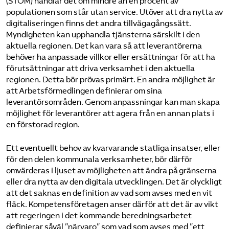
(STOM) handlar det om mindre än en procent av
populationen som står utan service. Utöver att dra nytta av
digitaliseringen finns det andra tillvägagångssätt.
Myndigheten kan upphandla tjänsterna särskilt i den
aktuella regionen. Det kan vara så att leverantörerna
behöver ha anpassade villkor eller ersättningar för att ha
förutsättningar att driva verksamhet i den aktuella
regionen. Detta bör prövas primärt. En andra möjlighet är
att Arbetsförmedlingen definierar om sina
leverantörsområden. Genom anpassningar kan man skapa
möjlighet för leverantörer att agera från en annan plats i
en förstorad region.
Ett eventuellt behov av kvarvarande statliga insatser, eller
för den delen kommunala verksamheter, bör därför
omvärderas i ljuset av möjligheten att ändra på gränserna
eller dra nytta av den digitala utvecklingen. Det är olyckligt
att det saknas en definition av vad som avses med en vit
fläck. Kompetensföretagen anser därför att det är av vikt
att regeringen i det kommande beredningsarbetet
definierar såväl ”närvaro” som vad som avses med ”ett