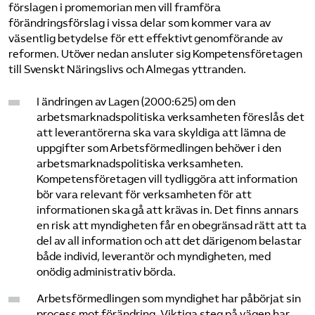
förslagen i promemorian men vill framföra
Omsättningsstatistik
förändringsförslag i vissa delar som kommer vara av
väsentlig betydelse för ett effektivt genomförande av
Webbutik
reformen. Utöver nedan ansluter sig Kompetensföretagen
till Svenskt Näringslivs och Almegas yttranden.
Mina sidor
I ändringen av Lagen (2000:625) om den
arbetsmarknadspolitiska verksamheten föreslås det
att leverantörerna ska vara skyldiga att lämna de
Bli medlem
uppgifter som Arbetsförmedlingen behöver i den
arbetsmarknadspolitiska verksamheten.
Logga in på Arbetsgivarguiden
Kompetensföretagen vill tydliggöra att information
bör vara relevant för verksamheten för att
informationen ska gå att krävas in. Det finns annars
Sök på kompetensforetagen.se
en risk att myndigheten får en obegränsad rätt att ta
del av all information och att det därigenom belastar
både individ, leverantör och myndigheten, med
onödig administrativ börda.
In english
Arbetsförmedlingen som myndighet har påbörjat sin
process mot förändring. Viktiga steg på vägen har