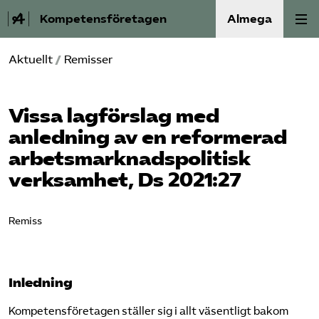
Kompetensföretagen
Almega
Aktuellt
/
Remisser
Aktuellt
A-Ö
Vissa lagförslag med
anledning av en reformerad
Auktorisation
arbetsmarknadspolitisk
verksamhet, Ds 2021:27
Medlemskap
Våra frågor
Remiss
Kurser och aktiviteter
Inledning
Om oss
Kompetensföretagen ställer sig i allt väsentligt bakom