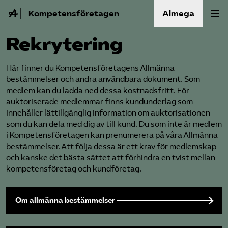
Kompetensföretagen
Almega
Rekrytering
Aktuellt
Här finner du Kompetensföretagens Allmänna
A-Ö
bestämmelser och andra användbara dokument. Som
medlem kan du ladda ned dessa kostnadsfritt. För
auktoriserade medlemmar finns kundunderlag som
Auktorisation
innehåller lättillgänglig information om auktorisationen
som du kan dela med dig av till kund. Du som inte är medlem
Medlemskap
i Kompetensföretagen kan prenumerera på våra Allmänna
bestämmelser. Att följa dessa är ett krav för medlemskap
Våra frågor
och kanske det bästa sättet att förhindra en tvist mellan
kompetensföretag och kundföretag.
Kurser och aktiviteter
Om allmänna bestämmelser
Om oss