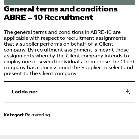
Omsättningsstatistik
General terms and conditions
ABRE – 10 Recruitment
Webbutik
The general terms and conditions in ABRE-10 are
applicable with respect to recruitment assignments
Mina sidor
that a supplier performs on behalf of a Client
company. By recruitment assignment is meant those
assignments whereby the Client company intends to
Bli medlem
employ one or several individuals from those the Client
company has commissioned the Supplier to select and
present to the Client company.
Logga in på Arbetsgivarguiden
Ladda ner
Sök på kompetensforetagen.se
Kategori:
Rekrytering
In english