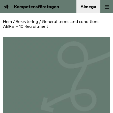
Kompetensföretagen
Almega
Hem
/
Rekrytering
/ General terms and conditions
Aktuellt
ABRE – 10 Recruitment
A-Ö
Auktorisation
Medlemskap
Våra frågor
Kurser och aktiviteter
Om oss