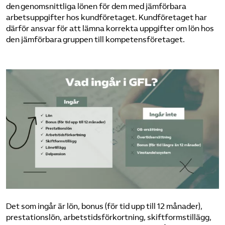
den genomsnittliga lönen för dem med jämförbara
Omsättningsstatistik
arbetsuppgifter hos kund­företaget. Kund­företaget har
därför ansvar för att lämna korrekta uppgifter om lön hos
Webbutik
den jämförbara gruppen till kompetens­företaget.
Mina sidor
Bli medlem
Logga in på Arbetsgivarguiden
Sök på kompetensforetagen.se
In english
Det som ingår är lön, bonus (för tid upp till 12 månader),
prestationslön, arbetstidsförkortning, skiftformstillägg,