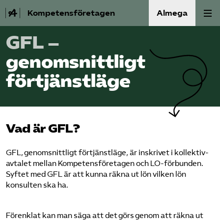
Kompetensföretagen
Almega
GFL –
Aktuellt
genomsnittligt
A-Ö
förtjänstläge
Auktorisation
Medlemskap
Vad är GFL?
Våra frågor
GFL, genomsnittligt förtjänstläge, är inskrivet i kollektiv­
avtalet mellan Kompetens­företagen och LO-förbunden.
Syftet med GFL är att kunna räkna ut lön vilken lön
Kurser och aktiviteter
konsulten ska ha.
Om oss
Förenklat kan man säga att det görs genom att räkna ut