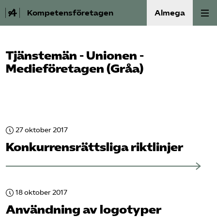
Kompetensföretagen
Almega
Aktuellt
Tjänstemän - Unionen -
Medieföretagen (Gråa)
A-Ö
Auktorisation
Medlemskap
27 oktober 2017
Konkurrensrättsliga riktlinjer
Våra frågor
Kurser och aktiviteter
18 oktober 2017
Om oss
Användning av logotyper