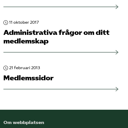
Omsättningsstatistik
Webbutik
11 oktober 2017
Administrativa frågor om ditt
Mina sidor
medlemskap
Bli medlem
21 februari 2013
Logga in på Arbetsgivarguiden
Medlemssidor
Sök på kompetensforetagen.se
In english
Om webbplatsen