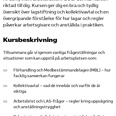
Omsättningsstatistik
riktad till dig. Kursen ger dig en bra och tydlig
översikt över lagstiftning och kollektivavtal och en
övergripande förståelse för hur lagar och regler
Webbutik
påverkar arbetsgivare och anställda i praktiken.
Mina sidor
Kursbeskrivning
Bli medlem
Tillsammans går vi igenom vanliga frågeställningar och
situationer som kan uppstå på arbetsplatsen som:
Logga in på Arbetsgivarguiden
Förhandling och Medbestämmandelagen (MBL) – hur
facklig samverkan fungerar
Sök på kompetensforetagen.se
Kollektivavtal – vad de innebär och varför de är
viktiga
Arbetsbrist och LAS-frågor – regler kring uppsägning
In english
och anställningstrygghet