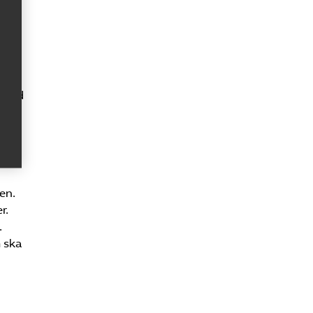
gen.
 i
stånd
gen.
en.
r.
.
m ska