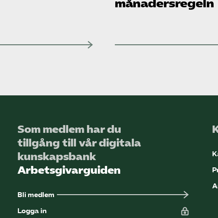
månadersregeln
Som medlem har du
tillgång till vår digitala
K
kunskapsbank
Arbetsgivarguiden
P
A
Bli medlem
Logga in