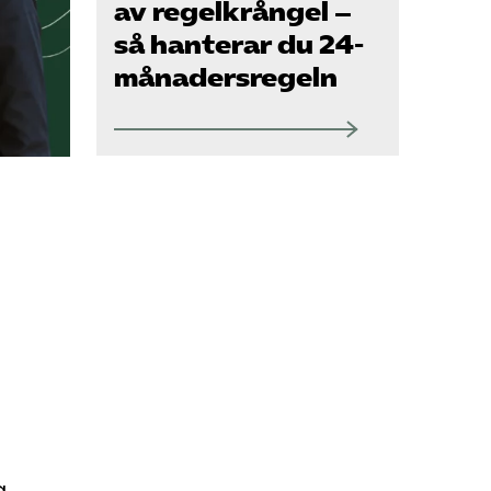
Kurser och aktiviteter
av regelkrångel –
så hanterar du 24-
månadersregeln
Om oss
Omsättningsstatistik
Webbutik
Mina sidor
Bli medlem
Logga in på
Arbetsgivarguiden
g