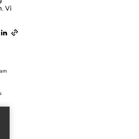
. Vi
Sök på kompetensforetagen.se
In english
sam
s