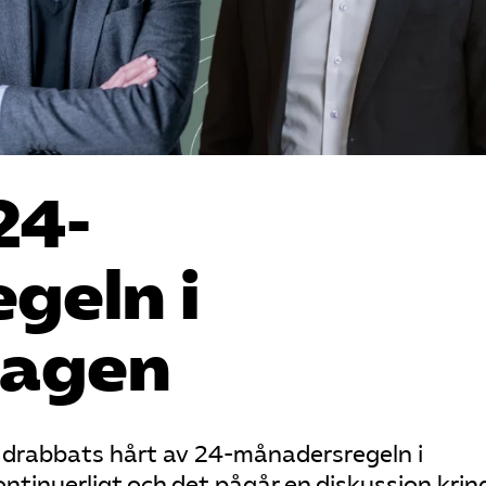
24-
geln i
lagen
drabbats hårt av 24-månadersregeln i
ntinuerligt och det pågår en diskussion krin