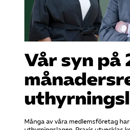
Vår syn på 
månadersre
uthyrnings
Många av våra medlemsföretag har 
uthyrningslagen. Praxis utvecklas ko