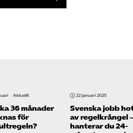
ruari
Aktuellt
22 januari 2025
ska 36 månader
Svenska jobb ho
knas för
av regelkrångel 
ultregeln?
hanterar du 24-