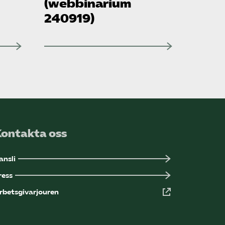
(webbinarium
240919)
Kontakta oss
ansli
ress
rbetsgivarjouren