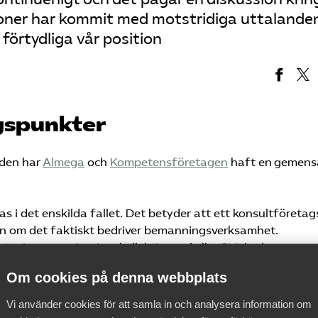
ioner har kommit med motstridiga uttalanden
 förtydliga vår position
gspunkter
iden har
Almega
och
Kompetensföretagen
haft en gemen
 i det enskilda fallet. Det betyder att ett konsultföretag
en om det faktiskt bedriver bemanningsverksamhet.
etsgivarorganisation, kollektivavtal eller SNI-kod som
ist på Almega.
Om cookies på denna webbplats
Vi använder cookies för att samla in och analysera information om