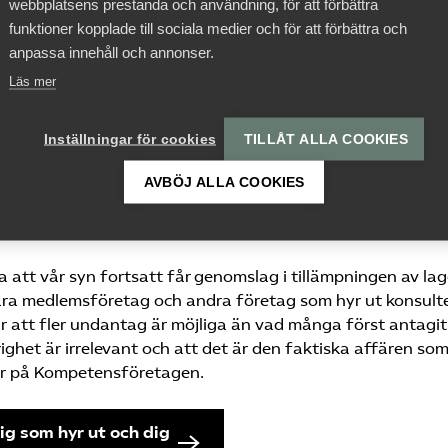
webbplatsens prestanda och användning, för att förbättra
funktioner kopplade till sociala medier och för att förbättra och
där vissa delar faller inom och andra utanför uthyrningsla
anpassa innehåll och annonser.
mässigt för ett bolag, utan det beror på omständigheterna
Läs mer
sina tjänsteleveranser och att tydligt definiera vad som
de kund- och medarbetarkontrakt minskar risken för missför
Inställningar för cookies
TILLÅT ALLA COOKIES
k, säger
Mia Fransson
, förbundsjurist på Kompetensföreta
AVBÖJ ALLA COOKIES
urrensneutralitet
 att vår syn fortsatt får genomslag i tillämpningen av lag
våra medlemsföretag och andra företag som hyr ut konsulte
 att fler undantag är möjliga än vad många först antagit
righet är irrelevant och att det är den faktiska affären so
ör på Kompetensföretagen.
ig som hyr ut och dig