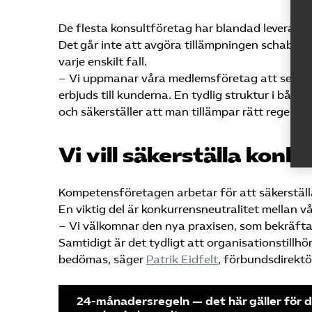
De flesta konsultföretag har blandad leverans 
Det går inte att avgöra tillämpningen schablon
varje enskilt fall.
– Vi uppmanar våra medlemsföretag att se över 
erbjuds till kunderna. En tydlig struktur i bå
och säkerställer att man tillämpar rätt regelver
Vi vill säkerställa konk
Kompetensföretagen arbetar för att säkerställa
En viktig del är konkurrensneutralitet mellan 
– Vi välkomnar den nya praxisen, som bekräftar
Samtidigt är det tydligt att organisationstillhö
bedömas, säger
Patrik Eidfelt
, förbundsdirekt
24-månadersregeln — det här gäller för d