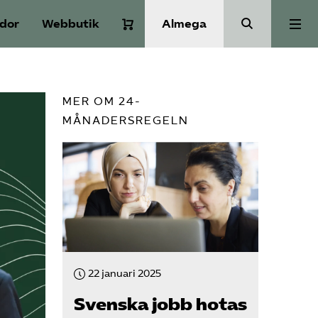
idor
Webbutik
Almega
Aktuellt
MER OM 24-
MÅNADERSREGELN
A-Ö
Auktorisation
Medlemskap
Våra frågor
22 januari 2025
Svenska jobb hotas