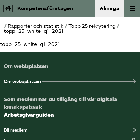
Kompetensföretagen
Almega
/
Rapporter och statistik
/
Topp 25 rekrytering
/
Aktuellt
topp_25_white_q1_2021
topp_25_white_q1_2021
A-Ö
Auktorisation
Om webbplatsen
Medlemskap
Om webbplatsen
Våra frågor
Som medlem har du tillgång till vår digitala
kunskapsbank
Kurser och aktiviteter
Arbetsgivarguiden
Om oss
Bli medlem