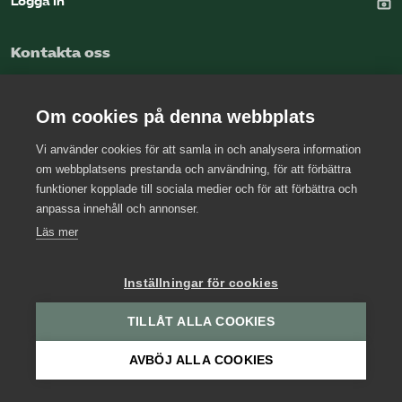
Logga in
Omsättningsstatistik
Kontakta oss
Webbutik
Kansli
Mina sidor
Om cookies på denna webbplats
Press
Vi använder cookies för att samla in och analysera information
Arbetsgivarjouren
om webbplatsens prestanda och användning, för att förbättra
Bli medlem
funktioner kopplade till sociala medier och för att förbättra och
anpassa innehåll och annonser.
Logga in på Arbetsgivarguiden
Läs mer
Sök på kompetensforetagen.se
Inställningar för cookies
TILLÅT ALLA COOKIES
In english
AVBÖJ ALLA COOKIES