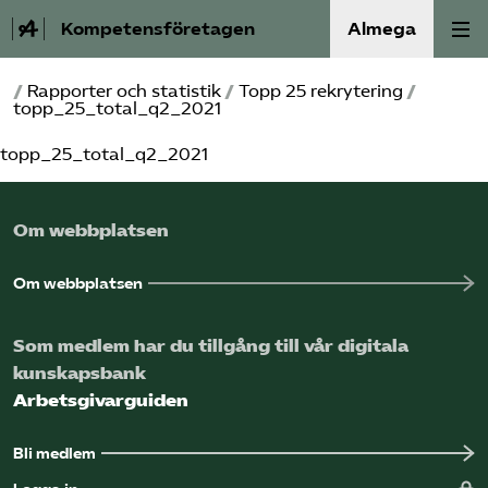
Kompetensföretagen
Almega
/
Rapporter och statistik
/
Topp 25 rekrytering
/
Aktuellt
topp_25_total_q2_2021
topp_25_total_q2_2021
A-Ö
Auktorisation
Om webbplatsen
Medlemskap
Om webbplatsen
Våra frågor
Som medlem har du tillgång till vår digitala
kunskapsbank
Kurser och aktiviteter
Arbetsgivarguiden
Om oss
Bli medlem