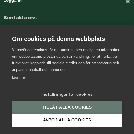
Logga in
Omsättningsstatistik
Kontakta oss
Webbutik
Kansli
Mina sidor
Om cookies på denna webbplats
Press
Vi använder cookies för att samla in och analysera information
Arbetsgivarjouren
om webbplatsens prestanda och användning, för att förbättra
Bli medlem
funktioner kopplade till sociala medier och för att förbättra och
anpassa innehåll och annonser.
Logga in på Arbetsgivarguiden
Läs mer
Sök på kompetensforetagen.se
Inställningar för cookies
TILLÅT ALLA COOKIES
In english
AVBÖJ ALLA COOKIES