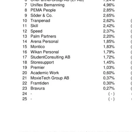
Omsättningsstatistik
Webbutik
Mina sidor
Bli medlem
Logga in på Arbetsgivarguiden
Sök på kompetensforetagen.se
In english