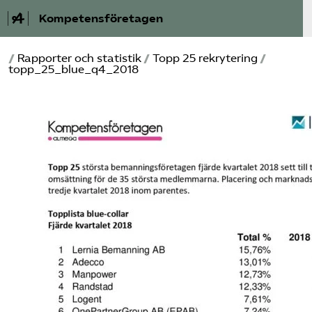
Kompetensföretagen
/
Rapporter och statistik
/
Topp 25 rekrytering
/
Aktuellt
topp_25_blue_q4_2018
A-Ö
Auktorisation
Medlemskap
Våra frågor
Kurser och aktiviteter
Om oss