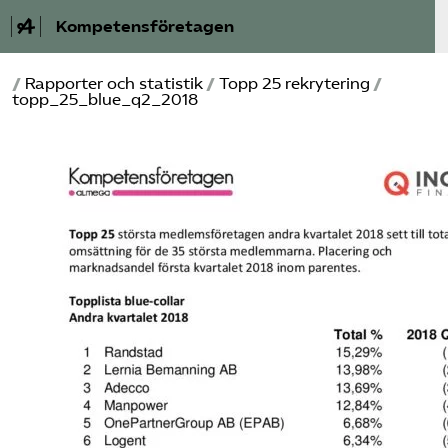
Kompetensföretagen
/
Rapporter och statistik
/
Topp 25 rekrytering
/
Aktuellt
topp_25_blue_q2_2018
A-Ö
Auktorisation
Medlemskap
Våra frågor
Kurser och aktiviteter
Om oss