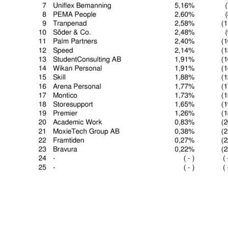
Omsättningsstatistik
Webbutik
Mina sidor
Bli medlem
Logga in på Arbetsgivarguiden
Sök på kompetensforetagen.se
In english