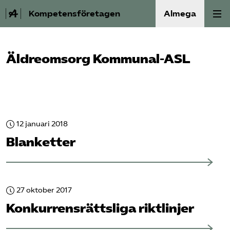
Kompetensföretagen
Almega
Aktuellt
Äldreomsorg Kommunal-ASL
A-Ö
Auktorisation
12 januari 2018
Medlemskap
Blanketter
Våra frågor
Kurser och aktiviteter
27 oktober 2017
Konkurrensrättsliga riktlinjer
Om oss