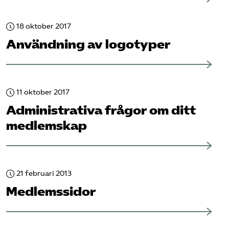
Omsättningsstatistik
18 oktober 2017
Webbutik
Användning av logotyper
Mina sidor
11 oktober 2017
Bli medlem
Administrativa frågor om ditt
medlemskap
Logga in på Arbetsgivarguiden
Sök på kompetensforetagen.se
21 februari 2013
Medlemssidor
In english