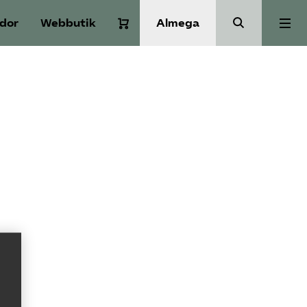
idor
Webbutik
Almega
Aktuellt
A-Ö
Auktorisation
Medlemskap
Våra frågor