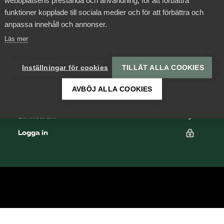
webbplatsens prestanda och användning, för att förbättra
funktioner kopplade till sociala medier och för att förbättra och
anpassa innehåll och annonser.
Läs mer
Som medlem har du
tillgång till vår digitala
Inställningar för cookies
TILLÅT ALLA COOKIES
K
kunskapsbank
Arbetsgivarguiden
AVBÖJ ALLA COOKIES
P
A
Bli medlem
Logga in