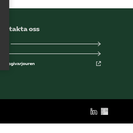
Kurser och aktiviteter
Om oss
Kontakta oss
Omsättningsstatistik
ansli
ress
Webbutik
rbetsgivarjouren
Mina sidor
Bli medlem
Logga in på
Arbetsgivarguiden