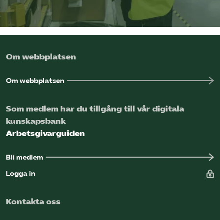
Omsättningsstatistik
Webbutik
Om webbplatsen
Mina sidor
Om webbplatsen
Bli medlem
Som medlem har du tillgång till vår digitala
kunskapsbank
Logga in på Arbetsgivarguiden
Arbetsgivarguiden
Sök på kompetensforetagen.se
Bli medlem
Logga in
In english
Kontakta oss