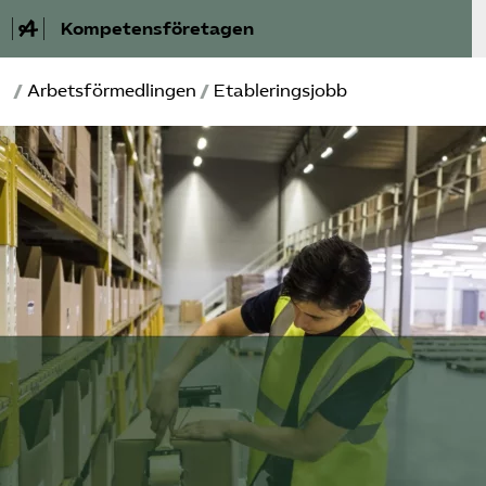
Kompetensföretagen
/
Arbetsförmedlingen
/
Etableringsjobb
Aktuellt
A-Ö
Auktorisation
Medlemskap
Våra frågor
Kurser och aktiviteter
Om oss