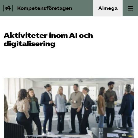
Kompetensföretagen
Almega
Aktuellt
Aktiviteter inom AI och
digitalisering
A-Ö
Auktorisation
Medlemskap
Våra frågor
Kurser och aktiviteter
Om oss