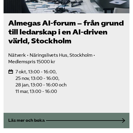
Omsättningsstatistik
Almegas AI-forum – från grund
Webbutik
till ledarskap i en AI-driven
Mina sidor
värld, Stockholm
Nätverk
Näringslivets Hus, Stockholm
Bli medlem
Medlemspris 15000 kr
7 okt, 13:00 - 16:00,
Logga in på Arbetsgivarguiden
25 nov, 13:00 - 16:00,
28 jan, 13:00 - 16:00 och
11 mar, 13:00 - 16:00
Sök på kompetensforetagen.se
In english
Läs mer och boka