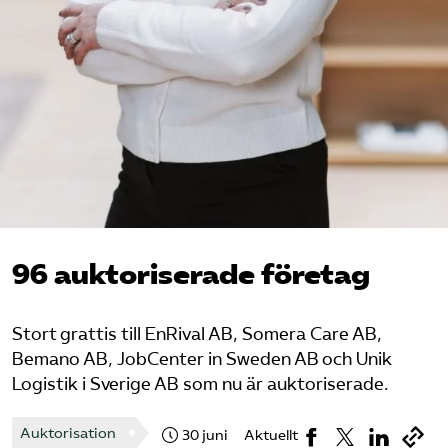
Omsättningsstatistik
Webbutik
Mina sidor
Bli medlem
Logga in på Arbetsgivarguiden
96 auktoriserade företag
Sök på kompetensforetagen.se
Stort grattis till EnRival AB, Somera Care AB,
Bemano AB, JobCenter in Sweden AB och Unik
Logistik i Sverige AB som nu är auktoriserade.
In english
Auktorisation
30 juni
Aktuellt