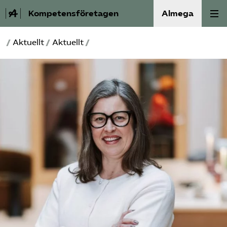
Kompetensföretagen
Almega
/
Aktuellt
/
Aktuellt
/
Aktuellt
A-Ö
Auktorisation
Medlemskap
Våra frågor
Kurser och aktiviteter
Om oss