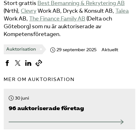
Stort grattis
Best Bemanning & Rekrytering AB
Omsättningsstatistik
(Nrth),
Clevry
Work AB, Dryck & Konsult AB,
Talea
Work AB,
The Finance Family AB
(Delta och
Webbutik
Göteborg) som nu är auktoriserade av
Kompetensföretagen.
Mina sidor
Auktorisation
29 september 2025
Aktuellt
Bli medlem
Logga in på Arbetsgivarguiden
MER OM AUKTORISATION
Sök på kompetensforetagen.se
30 juni
96 auktoriserade företag
In english