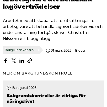
Omsättningsstatistik
lagöverträdelser
Webbutik
Arbetet med att skapa rätt förutsättningar för
arbetsgivare att behandla lagöverträdelser vid och
Mina sidor
under anställning fortgår, skriver Christoffer
Nilsson i ett blogginlägg.
Bli medlem
Bakgrundskontroll
31 mars 2025
Blogg
Logga in på Arbetsgivarguiden
MER OM BAKGRUNDSKONTROLL
Sök på kompetensforetagen.se
13 augusti 2025
Bakgrundskontroller är viktiga för
In english
näringslivet