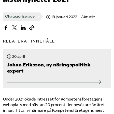
Omsättningsstatistik
Okategoriserade
13 januari 2022
Aktuellt
Webbutik
Mina sidor
RELATERAT INNEHÅLL
Bli medlem
20 april
Johan Eriksson, ny näringspolitisk
Logga in på Arbetsgivarguiden
expert
Sök på kompetensforetagen.se
Under 2021 ökade intresset för Kompetensföretagens
In english
webbplats med nästan 20 procent fler besökare än året
innan. Tittar vi närmare på Kompetensföretagens mest