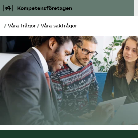
Kompetensföretagen
/
Våra frågor
/
Våra sakfrågor
Aktuellt
A-Ö
Auktorisation
Medlemskap
Våra frågor
Kurser och aktiviteter
Om oss