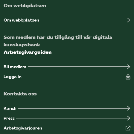
Om webbplatsen
Omsättningsstatistik
Om webbplatsen
Webbutik
Som medlem har du tillgång till vår digitala
Mina sidor
kunskapsbank
Arbetsgivarguiden
Bli medlem
Bli medlem
Logga in på Arbetsgivarguiden
Logga in
Sök på kompetensforetagen.se
Kontakta oss
Kansli
Press
In english
Arbetsgivarjouren