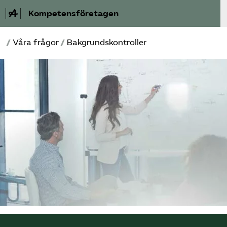
Kompetensföretagen
/
Våra frågor
/
Bakgrundskontroller
Aktuellt
A-Ö
Auktorisation
Medlemskap
Våra frågor
Kurser och aktiviteter
Om oss