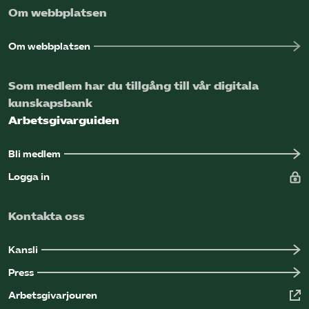
Om webbplatsen
Omsättningsstatistik
Om webbplatsen
Webbutik
Som medlem har du tillgång till vår digitala
Mina sidor
kunskapsbank
Arbetsgivarguiden
Bli medlem
Bli medlem
Logga in på Arbetsgivarguiden
Logga in
Sök på kompetensforetagen.se
Kontakta oss
Kansli
Press
In english
Arbetsgivarjouren