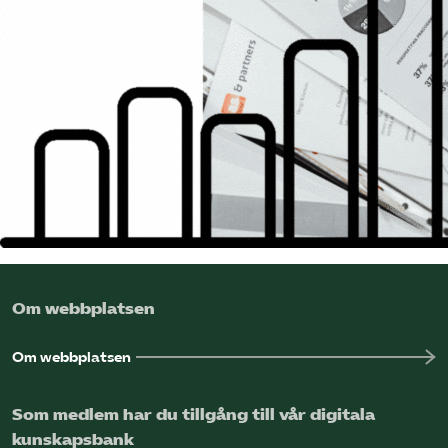
Omsättningsstatistik
Webbutik
Mina sidor
Bli medlem
Logga in på Arbetsgivarguiden
Om webbplatsen
Sök på kompetensforetagen.se
Om webbplatsen
In english
Som medlem har du tillgång till vår digitala
kunskapsbank