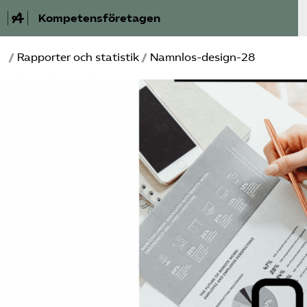
Kompetensföretagen
/
Rapporter och statistik
/
Namnlos-design-28
Aktuellt
A-Ö
Auktorisation
Medlemskap
Våra frågor
Kurser och aktiviteter
Om oss