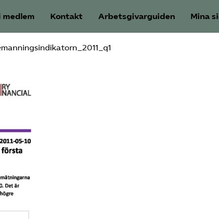
i medlem
Kontakt
Arbetsgivarguiden
Mina s
mannings­indikatorn_2011_q1