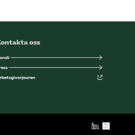
Sök på kompetensforetagen.se
In english
Kontakta oss
ansli
ress
rbetsgivarjouren