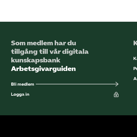
Som medlem har du
tillgång till vår digitala
K
kunskapsbank
Arbetsgivarguiden
P
A
Bli medlem
Logga in