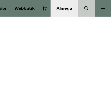
idor
Webbutik
Almega
Aktuellt
A-Ö
Auktorisation
Medlemskap
Våra frågor