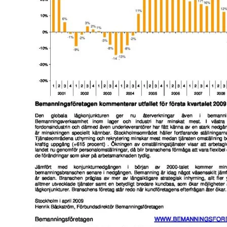
Omsättningsstatistik
Webbutik
Mina sidor
Bli medlem
Logga in på Arbetsgivarguiden
Sök på kompetensforetagen.se
In english