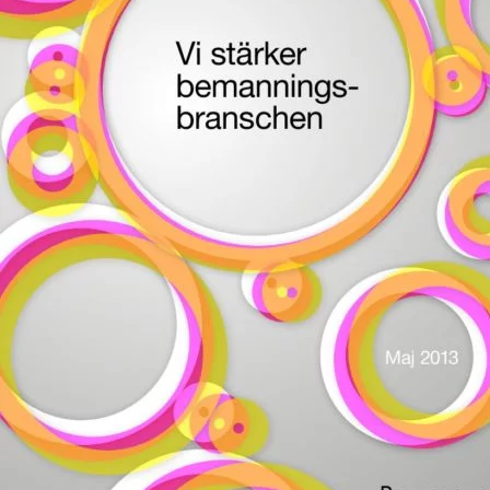
Omsättningsstatistik
Webbutik
Mina sidor
Bli medlem
Logga in på Arbetsgivarguiden
Sök på kompetensforetagen.se
In english