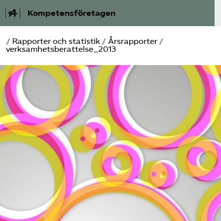
Kompetensföretagen
/
Rapporter och statistik
/
Årsrapporter
/
Aktuellt
verksamhetsberattelse_2013
A-Ö
Auktorisation
Medlemskap
Våra frågor
Kurser och aktiviteter
Om oss