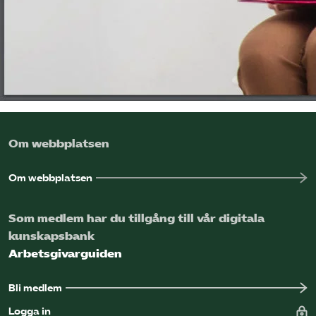
Omsättningsstatistik
Webbutik
Mina sidor
Bli medlem
Om webbplatsen
Om webbplatsen
Logga in på Arbetsgivarguiden
Som medlem har du tillgång till vår digitala
Sök på kompetensforetagen.se
kunskapsbank
Arbetsgivarguiden
In english
Bli medlem
Logga in