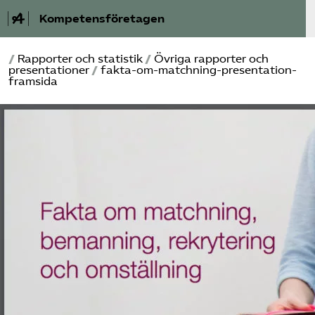
Kompetensföretagen
/
Rapporter och statistik
/
Övriga rapporter och
Aktuellt
presentationer
/
fakta-om-matchning-presentation-
framsida
A-Ö
Auktorisation
Medlemskap
Våra frågor
Kurser och aktiviteter
Om oss