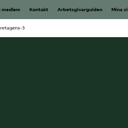
i medlem
Kontakt
Arbetsgivarguiden
Mina s
retagens-3