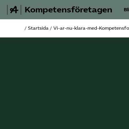
Kompetensföretagen
Bl
/
Startsida
/
Vi-ar-nu-klara-med-Kompetensfo
Videospelare