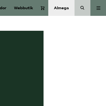
idor
Webbutik
Almega
Aktuellt
A-Ö
Auktorisation
Medlemskap
Våra frågor