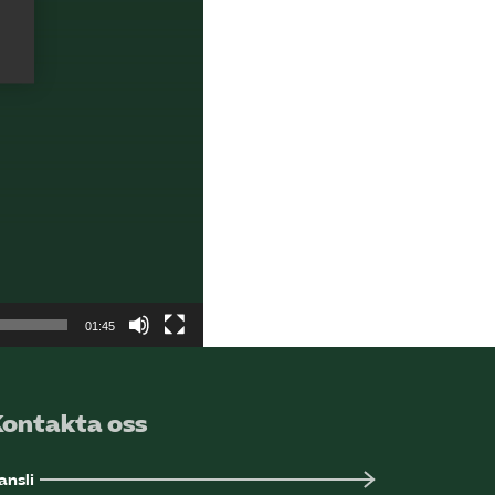
Sök på kompetensforetagen.se
In english
01:45
Kontakta oss
ansli