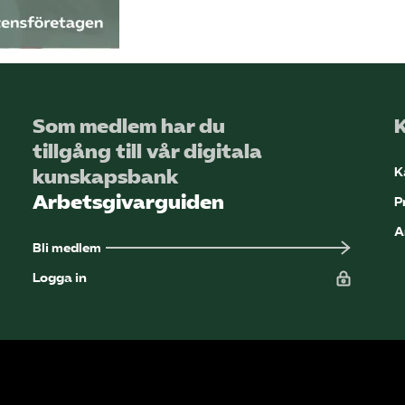
Som medlem har du
tillgång till vår digitala
K
kunskapsbank
Arbetsgivarguiden
P
A
Bli medlem
Logga in