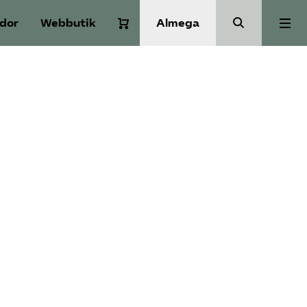
idor
Webbutik
Almega
Aktuellt
A-Ö
Auktorisation
Medlemskap
Våra frågor