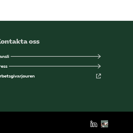
Sök på kompetensforetagen.se
In english
Kontakta oss
ansli
ress
rbetsgivarjouren