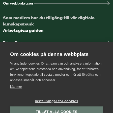
Om webbplatsen
Omsättningsstatistik
Som medlem har du tillgång till vår digitala
Webbutik
kunskapsbank
Arbetsgivarguiden
Mina sidor
Bli medlem
Bli medlem
Logga in
Om cookies på denna webbplats
Vi använder cookies för att samla in och analysera information
Logga in på Arbetsgivarguiden
Kontakta oss
om webbplatsens prestanda och användning, för att förbättra
funktioner kopplade till sociala medier och för att förbättra och
Kansli
Sök på kompetensforetagen.se
anpassa innehåll och annonser.
Press
Läs mer
Arbetsgivarjouren
In english
Inställningar för cookies
TILLÅT ALLA COOKIES