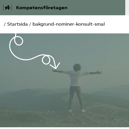
Kompetensföretagen
/
Startsida
/
bakgrund-nominer-konsult-smal
Aktuellt
A-Ö
Auktorisation
Medlemskap
Våra frågor
Kurser och aktiviteter
Om oss