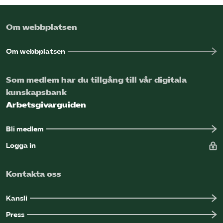
Omsättningsstatistik
Om webbplatsen
Webbutik
Om webbplatsen
Mina sidor
Som medlem har du tillgång till vår digitala
kunskapsbank
Bli medlem
Arbetsgivarguiden
Logga in på Arbetsgivarguiden
Bli medlem
Logga in
Sök på kompetensforetagen.se
Kontakta oss
In english
Kansli
Press