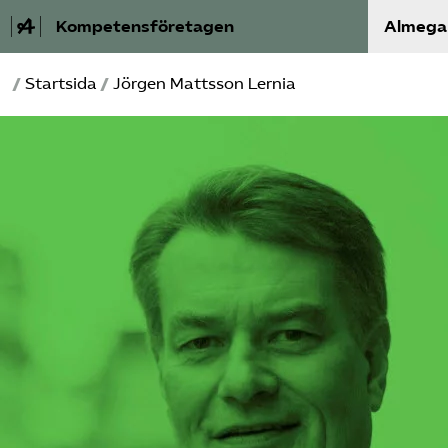
Kompetensföretagen
Almega
/
Startsida
/
Jörgen Mattsson Lernia
Aktuellt
A-Ö
Auktorisation
Medlemskap
Våra frågor
Kurser och aktiviteter
Om oss