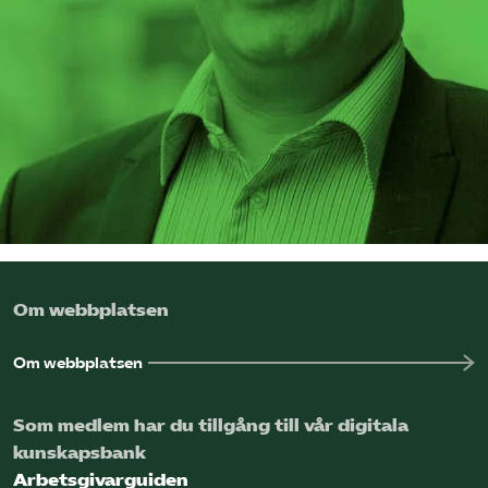
Omsättningsstatistik
Webbutik
Mina sidor
Bli medlem
Logga in på Arbetsgivarguiden
Om webbplatsen
Sök på kompetensforetagen.se
Om webbplatsen
Som medlem har du tillgång till vår digitala
In english
kunskapsbank
Arbetsgivarguiden