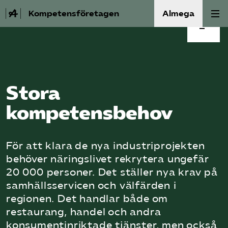
Norra Sverige behöver kompetens
Kompetensföretagen
Almega
Förord
Aktuellt
Stora kompetensbehov i norra Sverige
A-Ö
Stora
Akut kompetensbrist - aktörerna
Auktorisation
berättar
kompetensbehov
Medlemskap
Flyttviljan ökar, men långsamt
För att klara de nya industriprojekten
Våra frågor
behöver näringslivet rekrytera ungefär
Vad säger experterna?
20 000 personer. Det ställer nya krav på
Kurser och aktiviteter
samhällsservicen och välfärden i
Sammanfattning
regionen. Det handlar både om
restaurang, handel och andra
Om oss
konsumentinriktade tjänster, men också