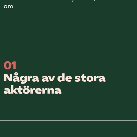
om …
Omsättningsstatistik
Webbutik
Mina sidor
Bli medlem
01
Några av de stora
Logga in på Arbetsgivarguiden
aktörerna
Sök på kompetensforetagen.se
In english