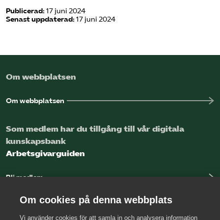
Omsättningsstatistik
Publicerad:
17 juni 2024
Senast uppdaterad:
17 juni 2024
Webbutik
Mina sidor
Om webbplatsen
Bli medlem
Om webbplatsen
Logga in på Arbetsgivarguiden
Som medlem har du tillgång till vår digitala
kunskapsbank
Sök på kompetensforetagen.se
Arbetsgivarguiden
Bli medlem
Logga in
In english
Om cookies på denna webbplats
Vi använder cookies för att samla in och analysera information