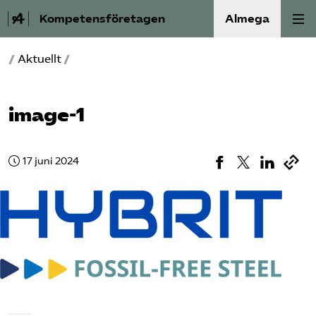
Kompetensföretagen
Almega
/
Aktuellt
/
Aktuellt
A-Ö
image-1
Auktorisation
17 juni 2024
Medlemskap
Våra frågor
Kurser och aktiviteter
Om oss